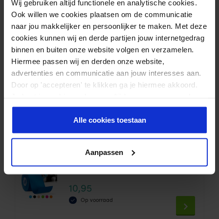
Wij gebruiken altijd functionele en analytische cookies.
Ook willen we cookies plaatsen om de communicatie
Aanbevolen producten voor
naar jou makkelijker en persoonlijker te maken. Met deze
een tape-behandeling
cookies kunnen wij en derde partijen jouw internetgedrag
binnen en buiten onze website volgen en verzamelen.
Hiermee passen wij en derden onze website,
CureTape® Classic
advertenties en communicatie aan jouw interesses aan.
(168 Reviews)
Door op 'accepteren' te klikken ga je hiermee akkoord.
Waardering
Je kunt je cookievoorkeuren altijd weer aanpassen. Lees
9,95
4.44
uit 5
er meer over in ons
privacy beleid
.
Op voorraad
Alle cookies toestaan
This
product
Aanpassen
has
CureTape® Sports
multiple
(168 Reviews)
variants.
Waardering
10,95
4.75
The
uit 5
Op voorraad
options
This
may