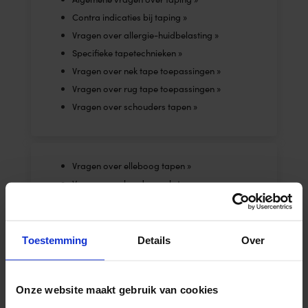
Contra indicaties bij taping »
Vragen over allergie-huidbelasting »
Specifieke tapetechnieken »
Vragen over nek tape toepassingen »
Vragen over rug tape toepassingen »
Vragen over schouders tapen »
Vragen over elleboog tapen »
Vragen over hand en pols tapen »
Vragen over bovenbeen tapen »
Vragen over knie tapen »
Vragen over onderbeen tapen »
Toestemming
Details
Over
Vragen over voet en enkel tapen »
Vragen over Lymftaping »
Onze website maakt gebruik van cookies