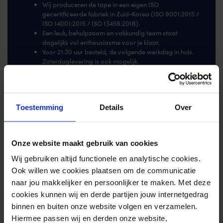
Wij produceren de tape in een eigen ISO
gecertificeerde fabriek in Zuid-Korea (ISO 9001:2015 /
ISO 14001:2015 / ISO 13458:2016).
Een leuk, behulpzaam en vakkundig team staat
dagelijks vol enthousiasme voor je klaar.
Voor 21:30 uur besteld, de volgende werkdag in huis.
Zaterdaglevering is ook mogelijk.
Toestemming
Details
Over
Onze website maakt gebruik van cookies
Zo tm vr voor 21:30 besteld, morgen in huis
Wij gebruiken altijd functionele en analytische cookies.
Ook willen we cookies plaatsen om de communicatie
naar jou makkelijker en persoonlijker te maken. Met deze
cookies kunnen wij en derde partijen jouw internetgedrag
Populaire producten
binnen en buiten onze website volgen en verzamelen.
Hiermee passen wij en derden onze website,