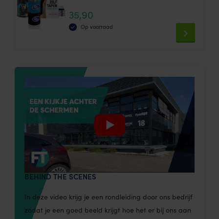
Waardering
the
35,90
4.80
product
uit 5
Op voorraad
page
This
product
has
multiple
variants.
The
options
may
be
chosen
on
BEHIND THE SCENES
the
product
In deze video krijg je een rondleiding door ons bedrijf
page
zodat je een goed beeld krijgt hoe het er bij ons aan