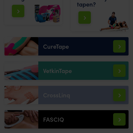
tapen?
CureTape
VetkinTape
CrossLinq
FASCIQ