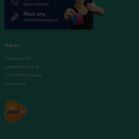
053-4781900
Mail ons
info@fysiotape.nl
Adres
FysioTape B.V.
Josink Kolkweg 18
7545 PR Enschede
Nederland