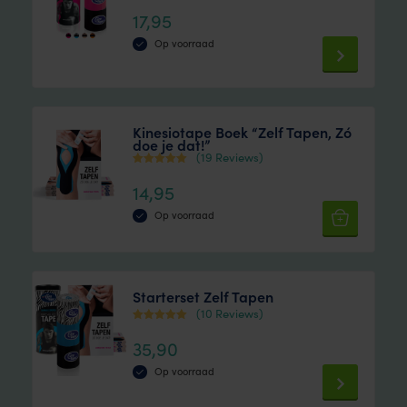
variants.
Waardering
17,95
4.44
The
uit 5
Op voorraad
options
This
may
product
be
has
chosen
Kinesiotape Boek “Zelf Tapen, Zó
doe je dat!”
multiple
on
(19 Reviews)
variants.
the
Waardering
14,95
4.84
The
product
uit 5
options
Op voorraad
page
may
be
chosen
Starterset Zelf Tapen
on
(10 Reviews)
Waardering
the
35,90
4.80
product
uit 5
Op voorraad
page
This