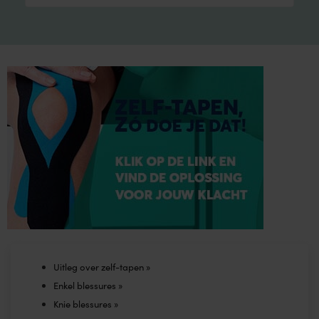
product
has
multiple
variants.
The
options
may
be
chosen
on
the
product
page
Uitleg over zelf-tapen »
Enkel blessures »
Knie blessures »