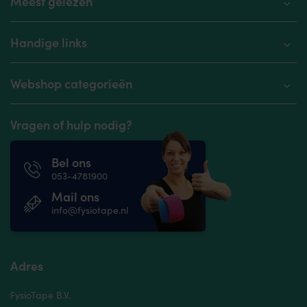
Meest gelezen
Handige links
Webshop categorieën
Vragen of hulp nodig?
Bel ons
053-4781900
Mail ons
info@fysiotape.nl
Adres
FysioTape B.V.