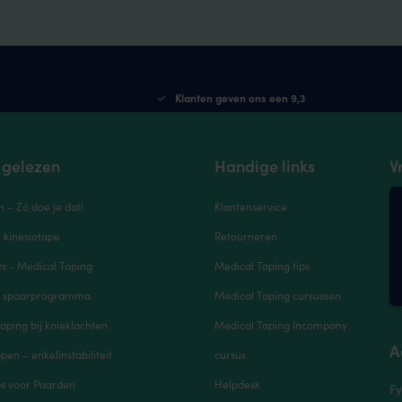
Klanten geven ons een 9,3
 gelezen
Handige links
V
n – Zó doe je dat!
Klantenservice
r kinesiotape
Retourneren
s - Medical Taping
Medical Taping tips
e spaarprogramma
Medical Taping cursussen
aping bij knieklachten
Medical Taping Incompany
A
pen – enkelinstabiliteit
cursus
ps voor Paarden
Helpdesk
Fy