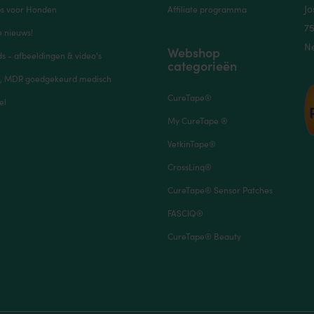
Jo
ps voor Honden
Affiliate programma
7
e nieuws!
N
Webshop
 - afbeeldingen & video's
categorieën
, MDR goedgekeurd medisch
CureTape®
el
My CureTape ®
VetkinTape®
CrossLinq®
CureTape® Sensor Patches
FASCIQ®
CureTape® Beauty