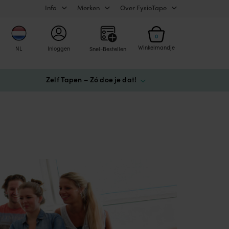
Info
Merken
Over FysioTape
0
Winkelmandje
NL
Inloggen
Snel-Bestellen
Zelf Tapen – Zó doe je dat!