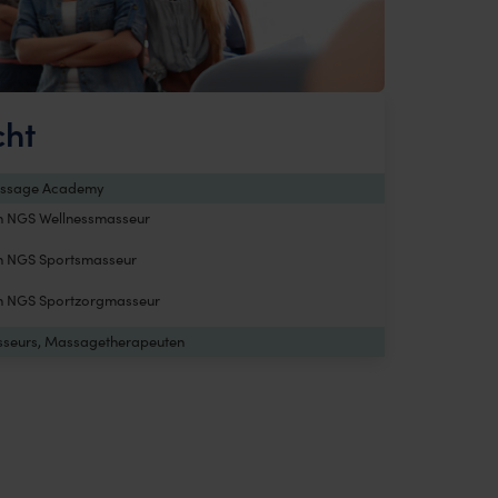
cht
sage Academy
en NGS Wellnessmasseur
en NGS Sportsmasseur
en NGS Sportzorgmasseur
sseurs, Massagetherapeuten