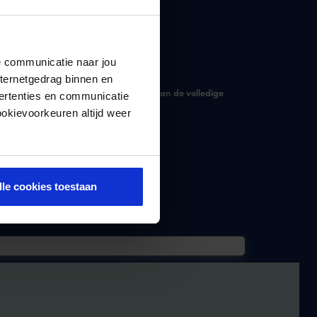
.
functie.
de communicatie naar jou
nternetgedrag binnen en
plaats van fixeren met daarbij behoud van de volledige
ertenties en communicatie
ookievoorkeuren altijd weer
lle cookies toestaan