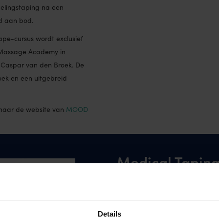
elingstaping na een
id aan bod.
Tape-cursus wordt exclusief
d Massage Academy in
t Caspar van den Broek. De
boek en een uitgebreid
g naar de website van
MOOD
Medical Taping 
Het activeren van de bloed en ly
Beïnvloeden van fascie en spier
Behandelen van littekens.
Peesblessures – en ontstekinge
Details