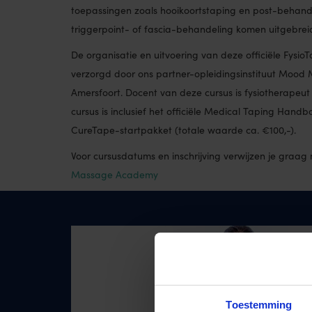
toepassingen zoals hooikoortstaping en post-behand
triggerpoint- of fascia-behandeling komen uitgebre
De organisatie en uitvoering van deze officiële Fysio
verzorgd door ons partner-opleidingsinstituut Moo
Amersfoort. Docent van deze cursus is fysiotherapeu
cursus is inclusief het officiële Medical Taping Hand
CureTape-startpakket (totale waarde ca. €100,-).
Voor cursusdatums en inschrijving verwijzen je graa
Massage Academy
Toestemming