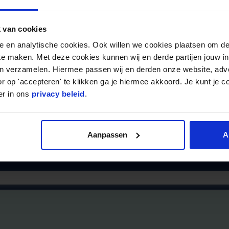
(Na)behandeling van blessures
Verbeteren van de spierfunctie.
 van cookies
Ondersteuning van de gewrichts
nele en analytische cookies. Ook willen we cookies plaatsen om 
Correctietechnieken.
 te maken. Met deze cookies kunnen wij en derde partijen jouw i
Het principe is : Activeren in 
en verzamelen. Hiermee passen wij en derden onze website, adv
functionaliteit van de spieren.
r op 'accepteren' te klikken ga je hiermee akkoord. Je kunt je c
er in ons
privacy beleid
.
Aanpassen
A