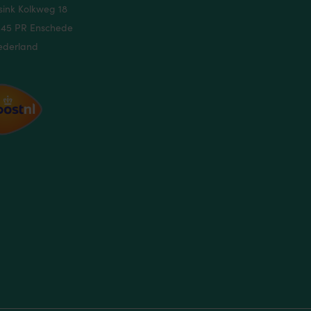
sink Kolkweg 18
545 PR Enschede
ederland