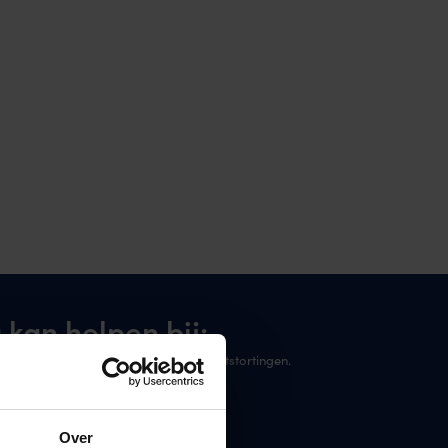
kan helpen bij:
mfecirculatie bij zwellingen en bloeduitstortingen.
en.
n.
Over