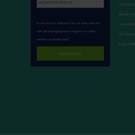
Taping ti
Bekijk all
In ons privacy statement kun je lezen hoe wij
Downloads
met persoonsgegevens omgaan en welke
CureTape
rechten je daarbij hebt.
hulpmidd
Aanmelden