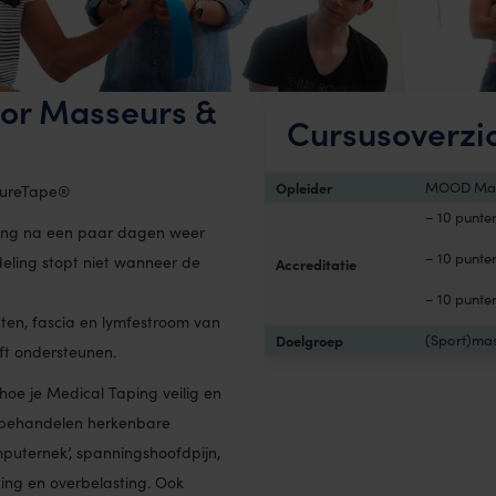
oor Masseurs &
Cursusoverzi
Opleider
MOOD Mas
 CureTape®
– 10 punt
ning na een paar dagen weer
– 10 punt
ling stopt niet wanneer de
Accreditatie
– 10 punt
hten, fascia en lymfestroom van
Doelgroep
(Sport)ma
jft ondersteunen.
 hoe je Medical Taping veilig en
e behandelen herkenbare
puternek’, spanningshoofdpijn,
ing en overbelasting. Ook