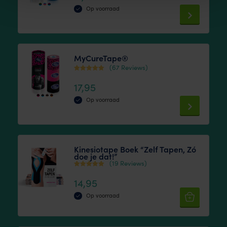
uit 5
Op voorraad
This
product
has
MyCureTape®
multiple
(67 Reviews)
variants.
Waardering
17,95
4.44
The
uit 5
Op voorraad
options
This
may
product
be
has
chosen
Kinesiotape Boek “Zelf Tapen, Zó
doe je dat!”
multiple
on
(19 Reviews)
variants.
the
Waardering
14,95
4.84
The
product
uit 5
options
Op voorraad
page
may
be