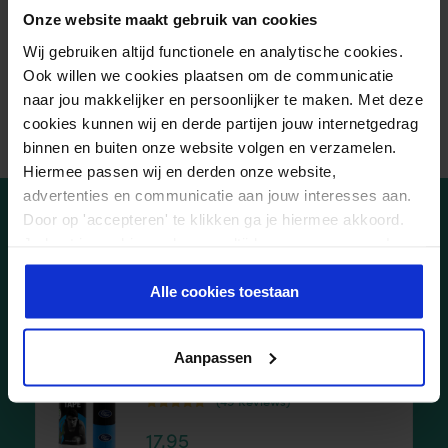
◗ Wrijf de tape goed aan.
Onze website maakt gebruik van cookies
◗ Om de eerste tape te versterken, zorg je met de tweede
Wij gebruiken altijd functionele en analytische cookies.
tape voor extra verankering. Gebruik geen rek. Plak de
Ook willen we cookies plaatsen om de communicatie
basis op de handrug en leidt de tape naar de handpalm.
naar jou makkelijker en persoonlijker te maken. Met deze
Wrijf de tape stevig aan.
cookies kunnen wij en derde partijen jouw internetgedrag
binnen en buiten onze website volgen en verzamelen.
Hiermee passen wij en derden onze website,
advertenties en communicatie aan jouw interesses aan.
Door op 'accepteren' te klikken ga je hiermee akkoord.
Je kunt je cookievoorkeuren altijd weer aanpassen. Lees
Populaire producten bij
er meer over in ons
privacy beleid
.
zelf tapen verstuikte vinger
Alle cookies toestaan
Aanpassen
MyCureTape® Sports
(49 Reviews)
Waardering
17,95
4.47