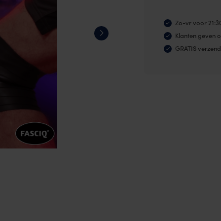
-
Flossing
Zo-vr voor 21:3
-
Klanten geven o
55
GRATIS verzend
minuten
-
18
lessen
aantal