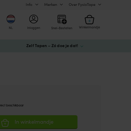
Info
Merken
Over FysioTape
0
Winkelmandje
NL
Inloggen
Snel-Bestellen
Zelf Tapen – Zó doe je dat!
rect beschikbaar
In winkelmandje