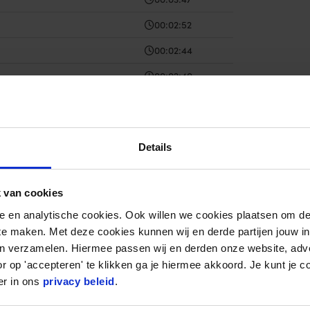
00:02:52
00:02:44
00:02:40
00:02:43
00:02:54
Details
00:02:59
00:02:59
 van cookies
00:02:18
nele en analytische cookies. Ook willen we cookies plaatsen om 
00:02:18
 te maken. Met deze cookies kunnen wij en derde partijen jouw i
en verzamelen. Hiermee passen wij en derden onze website, adv
00:02:24
r op 'accepteren' te klikken ga je hiermee akkoord. Je kunt je c
00:02:28
er in ons
privacy beleid
.
00:03:48