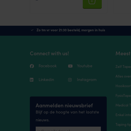
Zo tm vr voor 21:30 besteld, morgen in huis
Connect with us!
Meest
Facebook
Youtube
Zelf Tape
Alles ove
Linkedin
Instagram
Hooikoort
FysioTap
Aanmelden nieuwsbrief
Medical T
Blijf op de hoogte van het laatste
Enkel inta
nieuws.
Taping ti