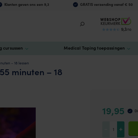
Klanten geven ons een 9,3
GRATIS verzending vanaf € 50
9,3
/10
g cursussen
Medical Taping toepassingen
inuten – 18 lessen
 55 minuten – 18
19,95
Di
Online
-
+
Cursus