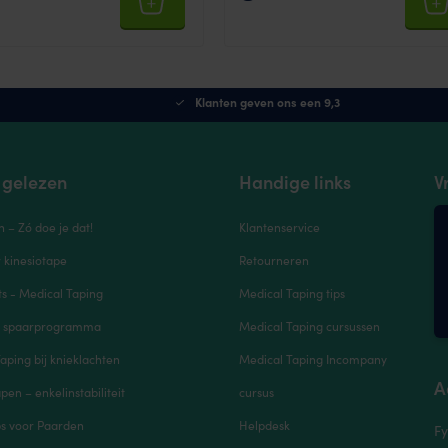
Klanten geven ons een 9,3
 gelezen
Handige links
V
n – Zó doe je dat!
Klantenservice
r kinesiotape
Retourneren
s - Medical Taping
Medical Taping tips
e spaarprogramma
Medical Taping cursussen
aping bij knieklachten
Medical Taping Incompany
A
pen – enkelinstabiliteit
cursus
ps voor Paarden
Helpdesk
Fy