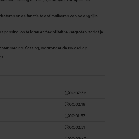
rbeteren en de functie te optimaliseren van belangrijke
anning los te laten en flexibiliteit te vergroten, zodat je
chter medical flossing, waaronder de invloed op
ng.
00:07:56
00:02:16
00:01:57
00:02:21
00:03:47