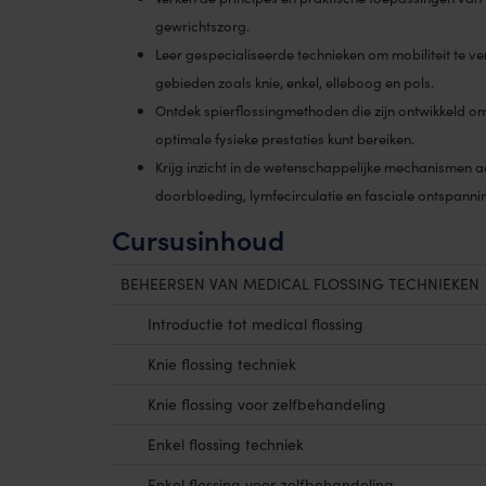
gewrichtszorg.
Leer gespecialiseerde technieken om mobiliteit te ve
gebieden zoals knie, enkel, elleboog en pols.
Ontdek spierflossingmethoden die zijn ontwikkeld om sp
optimale fysieke prestaties kunt bereiken.
Krijg inzicht in de wetenschappelijke mechanismen a
doorbloeding, lymfecirculatie en fasciale ontspanni
Cursusinhoud
BEHEERSEN VAN MEDICAL FLOSSING TECHNIEKEN
Introductie tot medical flossing
Knie flossing techniek
Knie flossing voor zelfbehandeling
Enkel flossing techniek
Enkel flossing voor zelfbehandeling