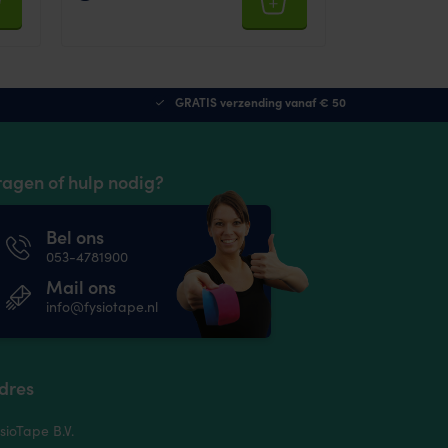
GRATIS verzending vanaf € 50
ragen of hulp nodig?
Bel ons
053-4781900
Mail ons
info@fysiotape.nl
dres
sioTape B.V.