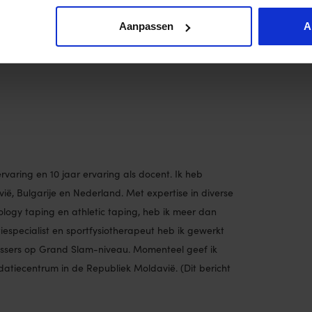
00:03:48
Aanpassen
A
rvaring en 10 jaar ervaring als docent. Ik heb
ë, Bulgarije en Nederland. Met expertise in diverse
logy taping en athletic taping, heb ik meer dan
tiespecialist en sportfysiotherapeut heb ik gewerkt
issers op Grand Slam-niveau. Momenteel geef ik
datiecentrum in de Republiek Moldavië. (Dit bericht