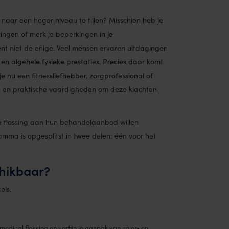
 naar een hoger niveau te tillen? Misschien heb je
ingen of merk je beperkingen in je
 bent niet de enige. Veel mensen ervaren uitdagingen
 en algehele fysieke prestaties. Precies daar komt
e nu een fitnessliefhebber, zorgprofessional of
en en praktische vaardigheden om deze klachten
die flossing aan hun behandelaanbod willen
mma is opgesplitst in twee delen: één voor het
chikbaar?
els.
edical flossing en verfijn je aanpak van spier- en