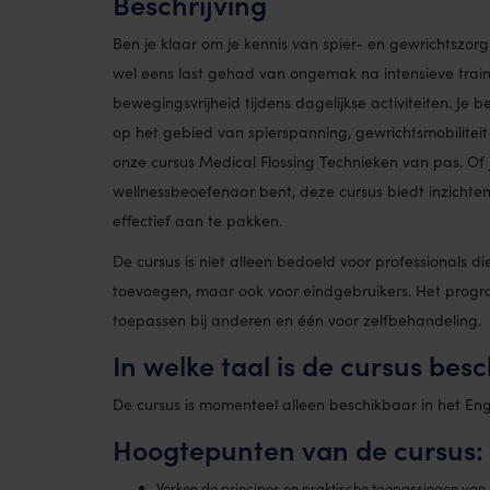
Beschrijving
Ben je klaar om je kennis van spier- en gewrichtszorg
wel eens last gehad van ongemak na intensieve train
bewegingsvrijheid tijdens dagelijkse activiteiten. Je
op het gebied van spierspanning, gewrichtsmobiliteit
onze cursus Medical Flossing Technieken van pas. Of j
wellnessbeoefenaar bent, deze cursus biedt inzicht
effectief aan te pakken.
De cursus is niet alleen bedoeld voor professionals 
toevoegen, maar ook voor eindgebruikers. Het progra
toepassen bij anderen en één voor zelfbehandeling.
In welke taal is de cursus bes
De cursus is momenteel alleen beschikbaar in het Eng
Hoogtepunten van de cursus:
Verken de principes en praktische toepassingen van m