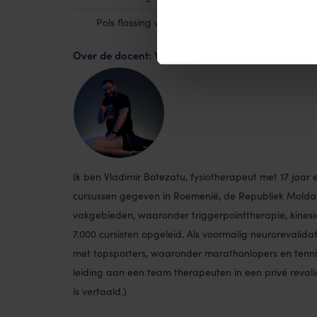
Pols flossing voor zelfbehandeling
Over de docent: Vladimir Botezatu
Ik ben Vladimir Botezatu, fysiotherapeut met 17 jaar e
cursussen gegeven in Roemenië, de Republiek Moldavi
vakgebieden, waaronder triggerpointtherapie, kinesio
7.000 cursisten opgeleid. Als voormalig neurorevalida
met topsporters, waaronder marathonlopers en tenn
leiding aan een team therapeuten in een privé revali
is vertaald.)