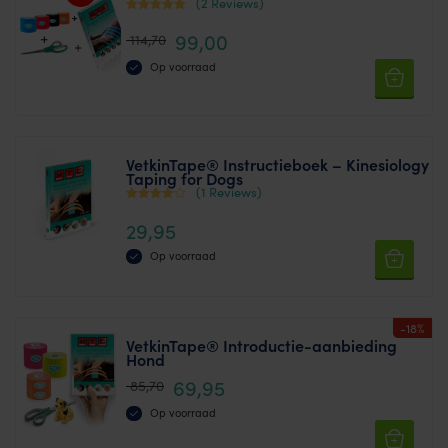
(2 Reviews)
Waardering
99,00
114,70
5.00
uit 5
Op voorraad
VetkinTape® Instructieboek – Kinesiology
Taping for Dogs
(1 Reviews)
Waarderin
29,95
g
3.50
Op voorraad
uit 5
-18%
VetkinTape® Introductie-aanbieding
Hond
69,95
85,70
Op voorraad