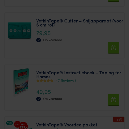
may
product
be
has
chosen
VetkinTape® Cutter – Snijapparaat (voor
multiple
6 cm rol)
on
variants.
79,95
the
The
product
Op voorraad
options
page
may
be
chosen
VetkinTape® Instructieboek – Taping for
on
Horses
the
(7 Reviews)
Waardering
product
49,95
4.79
page
uit 5
Op voorraad
-14%
VetkinTape® Voordeelpakket