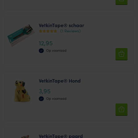
VetkinTape® schaar
(1 Reviews)
Waardering
12,95
5.00
uit 5
Op voorraad
VetkinTape® Hond
3,95
Op voorraad
VetkinTape® paard