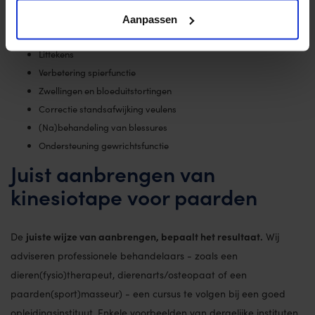
o.a. de volgende aandoeningen/situaties:
Aanpassen
Stalbenen
Littekens
Verbetering spierfunctie
Zwellingen en bloeduitstortingen
Correctie standsafwijking veulens
(Na)behandeling van blessures
Ondersteuning gewrichtsfunctie
Juist aanbrengen van
kinesiotape voor paarden
juiste wijze van aanbrengen, bepaalt het resultaat.
De
Wij
adviseren professionele behandelaars - zoals een
dieren(fysio)therapeut, dierenarts/osteopaat of een
paarden(sport)masseur) - een cursus te volgen bij een goed
opleidingsinstituut. Enkele voorbeelden van dergelijke instituten