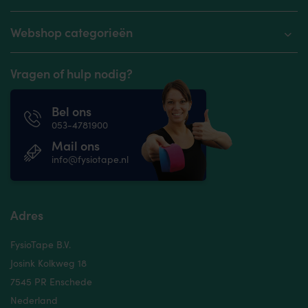
Webshop categorieën
Vragen of hulp nodig?
Bel ons
053-4781900
Mail ons
info@fysiotape.nl
Adres
FysioTape B.V.
Josink Kolkweg 18
7545 PR Enschede
Nederland