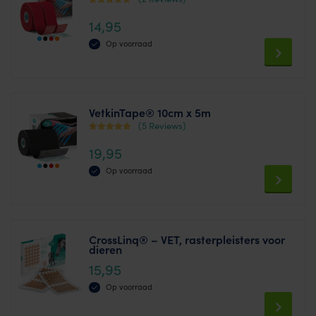
variants.
Waardering
14,95
4.00
The
uit 5
Op voorraad
options
This
may
product
be
has
chosen
VetkinTape® 10cm x 5m
multiple
on
(5 Reviews)
variants.
Waardering
the
19,95
4.80
The
product
uit 5
Op voorraad
options
page
This
may
product
be
has
chosen
CrossLinq® – VET, rasterpleisters voor
dieren
multiple
on
15,95
variants.
the
The
product
Op voorraad
options
page
This