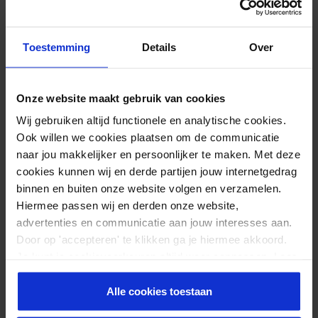
wordt lichaamshaar te verwijderen, moet bij dieren juist over de
vacht heen worden getapet. Hieronder bespreken we de
toepassingsmogelijkheden van kinesio-tape voor paarden en
Toestemming
Details
Over
honden.
Toepassingsmogelijkheden
Onze website maakt gebruik van cookies
Medical Taping bij paarden
Wij gebruiken altijd functionele en analytische cookies.
Ook willen we cookies plaatsen om de communicatie
naar jou makkelijker en persoonlijker te maken. Met deze
Kinesiotape voor paarden wordt vooral toegepast als onderdeel
cookies kunnen wij en derde partijen jouw internetgedrag
van en ondersteuning bij een behandeltraject. Deze 24-uurs
binnen en buiten onze website volgen en verzamelen.
therapievorm, ook wel Horse Taping genoemd, is ook heel
Hiermee passen wij en derden onze website,
geschikt om een paard soepel en topfit te houden bij
advertenties en communicatie aan jouw interesses aan.
wedstrijden. Door de tape op correcte wijze aan te brengen,
Door op 'accepteren' te klikken ga je hiermee akkoord.
worden de fasciale structuren in de huid via de haren beïnvloed.
Je kunt je cookievoorkeuren altijd weer aanpassen. Lees
Deze prikkeling heeft een positief effect op het zelfgenezend
er meer over in ons
privacy beleid
.
vermogen waardoor verschillende effecten te bereiken zijn. De
Alle cookies toestaan
professionals geven aan dat zij goede resultaten bereiken met