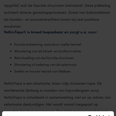
‘opgetild’, wat de fasciale structuren beïnvloedt. Deze prikkeling
activeert diverse genezingsprocessen. Zowel van behandelaars
als honden- en paardenbezitters horen wij veel positieve
resultaten.
VetkinTape® is breed toepasbaar en zorgt o.a. voor:
Functieverbetering, waardoor sneller herstel
Stimulering van de bloed- en lymfecirculatie
Beïnvloeding van de fasciale structuren
Stimulering of sedering van de spiertonus
Sneller en mooier herstel van littekens
VetkinTape is een elastische, latex-vrije, katoenen tape. De
ventilerende lijmlaag is voorzien van hypoallergeen acryl.
VetkinTape is ontwikkeld in samenwerking met en op advies van
veterinaire deskundigen. Het wordt vooral toegepast op
paarden, honden en runderen. Terwijl bij mensen geadviseerd