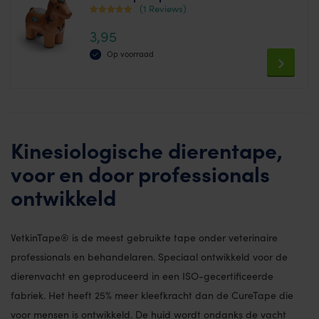
(1 Reviews)
Waardering
3,95
5.00
uit 5
Op voorraad
This
product
has
multiple
Kinesiologische dierentape,
variants.
voor en door professionals
The
ontwikkeld
options
may
be
VetkinTape® is de meest gebruikte tape onder veterinaire
chosen
professionals en behandelaren. Speciaal ontwikkeld voor de
on
dierenvacht en geproduceerd in een ISO-gecertificeerde
the
fabriek. Het heeft 25% meer kleefkracht dan de CureTape die
product
voor mensen is ontwikkeld. De huid wordt ondanks de vacht
page