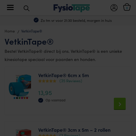
Toggle navigation
0
Zo tm vr voor 21:30 besteld, morgen in huis
Home
VetkinTape®
VetkinTape®
Bestel VetkinTape® direct bij ons. VetkinTape® is een unieke
kinesiotape speciaal voor paarden en honden.
VetkinTape® 6cm x 5m
(35 Reviews)
Waardering
13,95
4.64
uit 5
Op voorraad
This
product
has
VetkinTape® 3cm x 5m – 2 rollen
multiple
(2 Reviews)