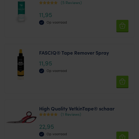
(5 Reviews)
Waardering
11,95
4.60
uit 5
Op voorraad
FASCIQ® Tape Remover Spray
11,95
Op voorraad
High Quality VetkinTape® schaar
(1 Reviews)
Waardering
22,95
5.00
uit 5
Op voorraad