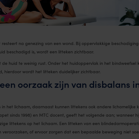
dat resteert na genezing van een wond. Bij oppervlakkige beschadigin
uid beschadigd is, wordt een litteken zichtbaar.
 de huid te weinig rust. Onder het huidoppervlak in het bindweefsel 
 hierdoor wordt het litteken duidelijker zichtbaar.
 een oorzaak zijn van disbalans i
 in het lichaam, daarnaast kunnen littekens ook andere lichamelijke 
tapet sinds 1998) en MTC docent, geeft het volgende aan; wanneer hi
ezige littekens op het lichaam. Een litteken van een blindedarmoperati
n veroorzaken, of ervoor zorgen dat een bepaalde beweging niet soe