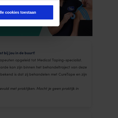
lle cookies toestaan
 bij jou in de buurt!
apeuten opgeleid tot Medical Taping-specialist.
rde kan zijn binnen het behandeltraject van deze
 bekend is dat zij behandelen met CureTape en zijn
vuld met praktijken. Mocht je geen praktijk in