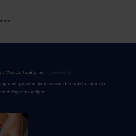
waard!
dels Medical Taping met
CureTape®
.
ng dient geruime tijd te worden herhaald, echter zijn
ehandeling eenvoudiger.