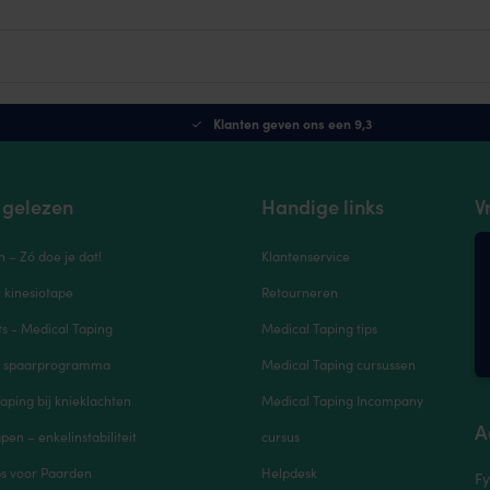
Klanten geven ons een 9,3
 gelezen
Handige links
V
n – Zó doe je dat!
Klantenservice
r kinesiotape
Retourneren
s - Medical Taping
Medical Taping tips
e spaarprogramma
Medical Taping cursussen
aping bij knieklachten
Medical Taping Incompany
A
pen – enkelinstabiliteit
cursus
ps voor Paarden
Helpdesk
Fy