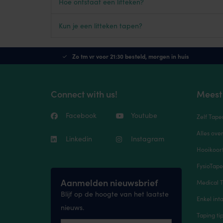
Hoe ontstaat een litteken?
Kun je een litteken tapen?
Zo tm vr voor 21:30 besteld, morgen in huis
Connect with us!
Meest
Facebook
Youtube
Zelf Tape
Alles ove
Linkedin
Instagram
Hooikoort
FysioTap
Aanmelden nieuwsbrief
Medical T
Blijf op de hoogte van het laatste
Enkel inta
nieuws.
Taping ti