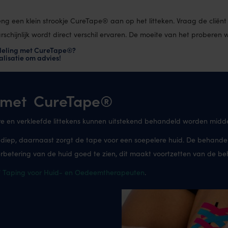
ng een klein strookje CureTape® aan op het litteken. Vraag de cliënt
chijnlijk wordt direct verschil ervaren. De moeite van het proberen 
deling met CureTape®?
lisatie om advies!
er met CureTape®
dere en verkleefde littekens kunnen uitstekend behandeld worden mid
r diep, daarnaast zorgt de tape voor een soepelere huid. De behandeli
erbetering van de huid goed te zien, dit maakt voortzetten van de b
f Taping voor Huid- en Oedeemtherapeuten
.