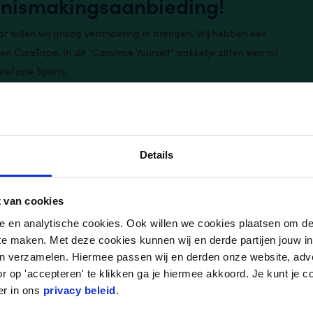
ennismakingsaanbieding!
r willen wij graag verandering in brengen. Wij hebben een
n CureTape. In dit “Convince Yourself” pakketje zitten een rol
ureTape Sports.
te maken met de meest gebruikte kinesiologie
Details
 van cookies
nele en analytische cookies. Ook willen we cookies plaatsen om 
 te maken. Met deze cookies kunnen wij en derde partijen jouw i
en verzamelen. Hiermee passen wij en derden onze website, adv
r op 'accepteren' te klikken ga je hiermee akkoord. Je kunt je c
er in ons
privacy beleid
.