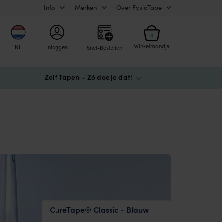
Info
Merken
Over FysioTape
0
Winkelmandje
NL
Inloggen
Snel-Bestellen
Zelf Tapen – Zó doe je dat!
CureTape® Classic - Blauw