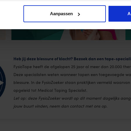
Aanpassen
A
Heb jij deze blessure of klacht? Bezoek dan een tape-specialist
FysioTape heeft de afgelopen 25 jaar al meer dan 20.000 ther
Deze specialisten weten wanneer tapen een toegevoegde waa
blessure. In de FysioZoeker staan praktijken vermeld waarvan
opgeleid tot Medical Taping Specialist.
Let op: deze FysioZoeker wordt op dit moment dagelijks aange
jouw buurt vinden, neem dan contact met ons op.