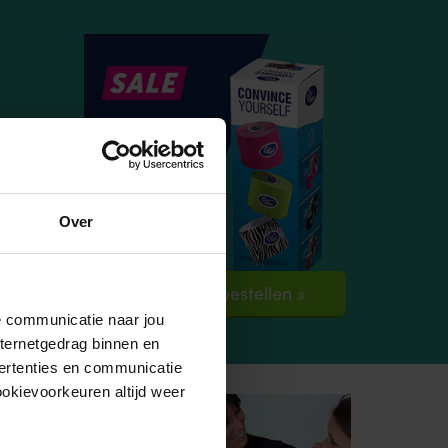
Over
Verpakking bestellen »
de communicatie naar jou
nternetgedrag binnen en
ertenties en communicatie
ookievoorkeuren altijd weer