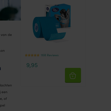
g van de
kan
168 Reviews
Waardering
168
9,95
4.44
n
op 5
gebaseerd
op
klantbeoord
elingen
klachten
j een
e, of
pel