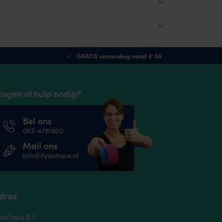
GRATIS verzending vanaf € 50
ragen of hulp nodig?
Bel ons
053-4781900
Mail ons
info@fysiotape.nl
dres
sioTape B.V.