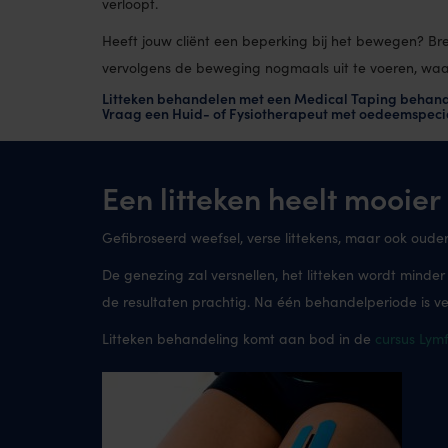
verloopt.
Heeft jouw cliënt een beperking bij het bewegen? Bre
vervolgens de beweging nogmaals uit te voeren, waars
Litteken behandelen met een Medical Taping behan
Vraag een Huid- of Fysiotherapeut met oedeemspecia
Een litteken heelt mooi
Gefibroseerd weefsel, verse littekens, maar ook ou
De genezing zal versnellen, het litteken wordt minde
de resultaten prachtig. Na één behandelperiode is v
Litteken behandeling komt aan bod in de
cursus Lym