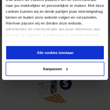
naar jou makkelijker en persoonlijker te maken. Met deze
Triggerpoints
cookies kunnen wij en derde partijen jouw internetgedrag
Pijnbehandeling van fybromyalgie patiënten
binnen en buiten onze website volgen en verzamelen.
Littekens
Hiermee passen wij en derden onze website,
Activeren van lymfestations
advertenties en communicatie aan jouw interesses aan.
Door op 'accepteren' te klikken ga je hiermee akkoord.
Je kunt je cookievoorkeuren altijd weer aanpassen. Lees
CrossLinq Productassortiment
er meer over in ons
privacy beleid
.
Alle cookies toestaan
CrossLinqs zijn verpakt per 20 velletjes in een doosje en
verkrijgbaar in 3 afmetingen:
Aanpassen