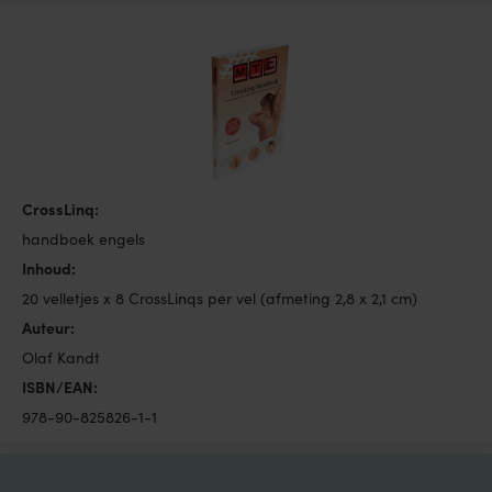
CrossLinq:
handboek engels
Inhoud:
20 velletjes x 8 CrossLinqs per vel (afmeting 2,8 x 2,1 cm)
Auteur:
Olaf Kandt
ISBN/EAN:
978-90-825826-1-1