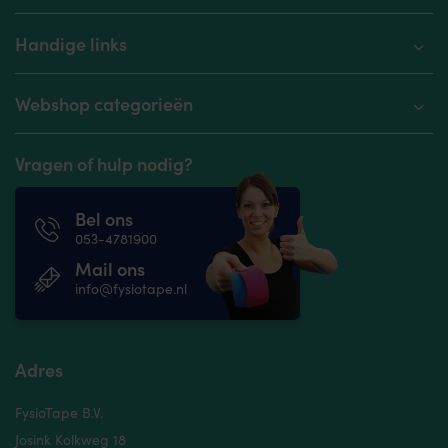
Handige links
Webshop categorieën
Vragen of hulp nodig?
Bel ons
053-4781900
Mail ons
info@fysiotape.nl
Adres
FysioTape B.V.
Josink Kolkweg 18