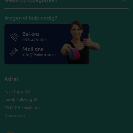
Vragen of hulp nodig?
Bel ons
053-4781900
Mail ons
info@fysiotape.nl
Adres
FysioTape B.V.
Josink Kolkweg 18
7545 PR Enschede
Nederland