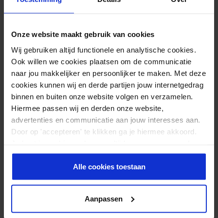
Onze website maakt gebruik van cookies
Online Cursus – Medical Taping Paarden
Wij gebruiken altijd functionele en analytische cookies.
(Gevorderden) – 3 uur – 10 lessen
Ook willen we cookies plaatsen om de communicatie
149,95
naar jou makkelijker en persoonlijker te maken. Met deze
Direct beschikbaar
cookies kunnen wij en derde partijen jouw internetgedrag
binnen en buiten onze website volgen en verzamelen.
Hiermee passen wij en derden onze website,
advertenties en communicatie aan jouw interesses aan.
Door op 'accepteren' te klikken ga je hiermee akkoord.
Online Cursus – Face Taping – Beauty
Taping – 55 minuten
Je kunt je cookievoorkeuren altijd weer aanpassen. Lees
19,95
er meer over in ons
privacy beleid
.
Alle cookies toestaan
Direct beschikbaar
Aanpassen