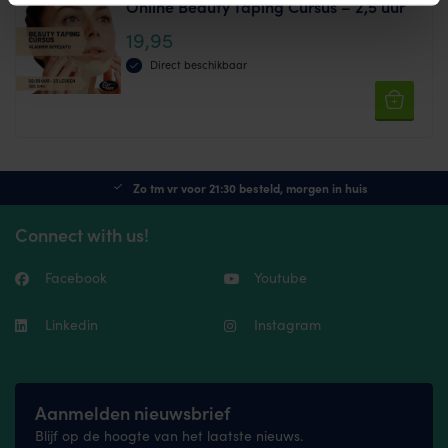
Online Beauty Taping Cursus – 2,5 uur
19,95
Direct beschikbaar
Zo tm vr voor 21:30 besteld, morgen in huis
Connect with us!
Facebook
Youtube
Linkedin
Instagram
Aanmelden nieuwsbrief
Blijf op de hoogte van het laatste nieuws.