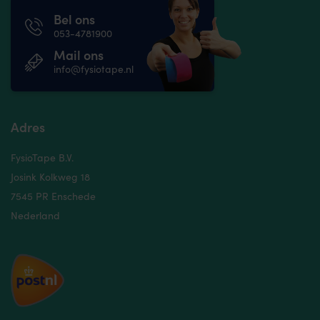
Bel ons
053-4781900
Mail ons
info@fysiotape.nl
Adres
FysioTape B.V.
Josink Kolkweg 18
7545 PR Enschede
Nederland