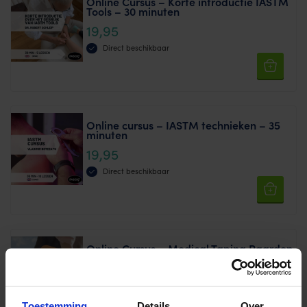
Online Cursus – Korte introductie IASTM
Tools – 30 minuten
19,95
Direct beschikbaar
Online cursus – IASTM technieken – 35
minuten
19,95
Direct beschikbaar
Online Cursus – Medical Taping Paarden
(basis) – 2 uur – 9 lessen
59,95
Direct beschikbaar
Toestemming
Details
Over