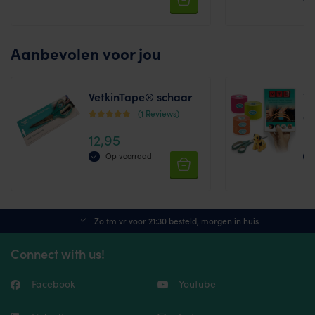
Aanbevolen voor jou
VetkinTape® schaar
Ve
In
(1 Reviews)
a
Waardering
12,95
85
5.00
uit 5
Op voorraad
Zo tm vr voor 21:30 besteld, morgen in huis
Connect with us!
Facebook
Youtube