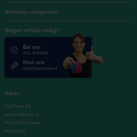
Webshop categorieën
Vragen of hulp nodig?
Bel ons
053-4781900
Mail ons
info@fysiotape.nl
Adres
FysioTape B.V.
Josink Kolkweg 18
7545 PR Enschede
Nederland