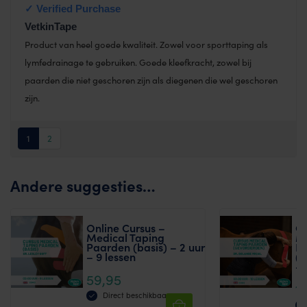
VetkinTape
Product van heel goede kwaliteit. Zowel voor sporttaping als
lymfedrainage te gebruiken. Goede kleefkracht, zowel bij
paarden die niet geschoren zijn als diegenen die wel geschoren
zijn.
1
2
Andere suggesties…
Online Cursus –
On
Medical Taping
Me
Paarden (basis) – 2 uur
P
– 9 lessen
(G
– 
59,95
1
Direct beschikbaar