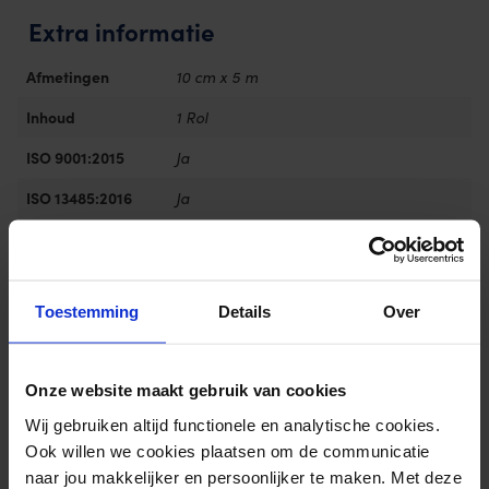
Extra informatie
Afmetingen
10 cm x 5 m
Inhoud
1 Rol
ISO 9001:2015
Ja
ISO 13485:2016
Ja
ISO 14001:2015
Ja
Reviews
Toestemming
Details
Over
Door Feedback Company
9.60/ 10
6
Onze website maakt gebruik van cookies
4.80
out of
5
Wij gebruiken altijd functionele en analytische cookies.
Schrijf review
Ook willen we cookies plaatsen om de communicatie
naar jou makkelijker en persoonlijker te maken. Met deze