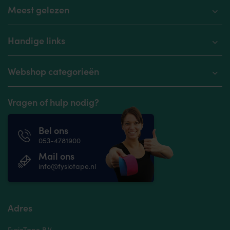
Meest gelezen
Handige links
Webshop categorieën
Vragen of hulp nodig?
Bel ons
053-4781900
Mail ons
info@fysiotape.nl
Adres
FysioTape B.V.