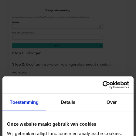
Stap 1:
Inloggen
Stap 2:
Geef aan welke artikelen geretourneerd moeten
worden.
Stap 3:
Selecteer afleverpunt
Stap 4:
Bevestigen en betalen
Toestemming
Details
Over
Ga naar het retourportaal!
Onze website maakt gebruik van cookies
Wij gebruiken altijd functionele en analytische cookies.