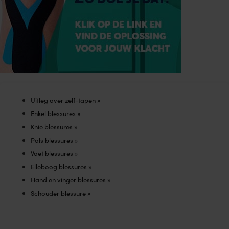
be
chosen
on
the
product
page
Uitleg over zelf-tapen »
Enkel blessures »
Knie blessures »
Pols blessures »
Voet blessures »
Elleboog blessures »
Hand en vinger blessures »
Schouder blessure »