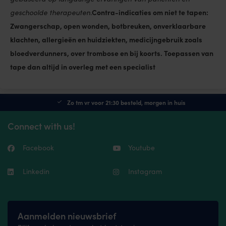
Contra-indicaties om niet te tapen:
geschoolde therapeuten.
Zwangerschap, open wonden, botbreuken, onverklaarbare
klachten, allergieën en huidziekten, medicijngebruik zoals
bloedverdunners, over trombose en bij koorts. Toepassen van
tape dan altijd in overleg met een specialist
Zo tm vr voor 21:30 besteld, morgen in huis
Connect with us!
Facebook
Youtube
Linkedin
Instagram
Aanmelden nieuwsbrief