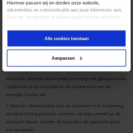
Hiermee passen wij en derden onze website,
advertenties en communicatie aan jouw interesses aan.
Door op 'accepteren' te klikken ga je hiermee akkoord.
Je kunt je cookievoorkeuren altijd weer aanpassen. Lees
er meer over in ons
privacy beleid
.
Alle cookies toestaan
Aanpassen
◗ Buig de pols aan duimzijde opzij richting de arm. Scheur het
release papier van de lange I-tape (blauwe kleur) ca 5 cm
van beide uiteinden doormidden en breng met gebogen duim,
1 zijde aan op de duimzijde en de andere kant aan de
armzijde. Zonder rek.
◗ Haal het release papier aan de onderkant eraf en beweeg
de hand richting pinkzijde waardoor de tape vanzelf op de
arm gaat kleven. Activeer de tape door de applicatie goed
aan te wrijven.