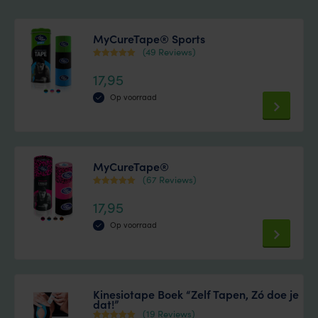
MyCureTape® Sports
(49 Reviews)
Waardering
17,95
4.47
uit 5
Op voorraad
This
product
has
MyCureTape®
multiple
(67 Reviews)
variants.
Waardering
17,95
4.44
The
uit 5
Op voorraad
options
This
may
product
be
has
chosen
Kinesiotape Boek “Zelf Tapen, Zó doe je
dat!”
multiple
on
(19 Reviews)