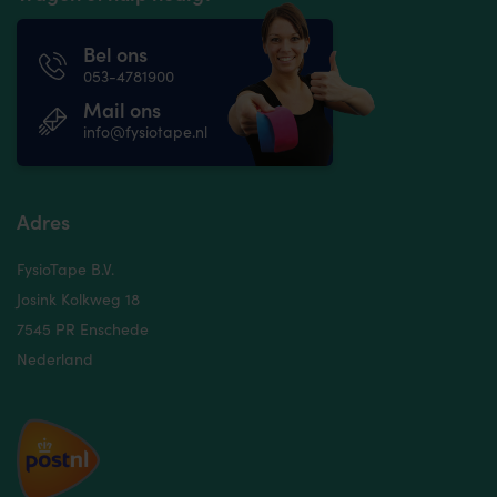
Bel ons
053-4781900
Mail ons
info@fysiotape.nl
Adres
FysioTape B.V.
Josink Kolkweg 18
7545 PR Enschede
Nederland