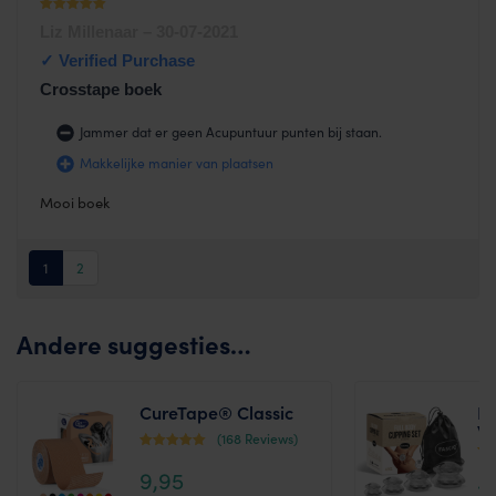
Waardering
Liz Millenaar
–
30-07-2021
1
uit 5
Crosstape boek
Jammer dat er geen Acupuntuur punten bij staan.
Makkelijke manier van plaatsen
Mooi boek
1
2
Andere suggesties…
CureTape® Classic
F
va
(168 Reviews)
Waardering
Waa
9,95
4.44
2
4.11
uit 5