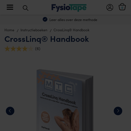
Toggle navigation
0
Leer alles over deze methode
Home
Instructieboeken
CrossLinq® Handbook
CrossLinq® Handbook
(6)