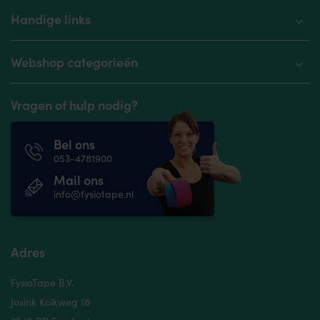
Handige links
Webshop categorieën
Vragen of hulp nodig?
Bel ons
053-4781900
Mail ons
info@fysiotape.nl
Adres
FysioTape B.V.
Josink Kolkweg 18