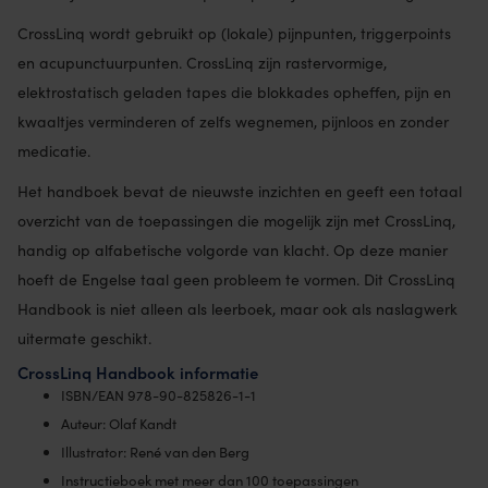
CrossLinq wordt gebruikt op (lokale) pijnpunten, triggerpoints
en acupunctuurpunten. CrossLinq zijn rastervormige,
elektrostatisch geladen tapes die blokkades opheffen, pijn en
kwaaltjes verminderen of zelfs wegnemen, pijnloos en zonder
medicatie.
Het handboek bevat de nieuwste inzichten en geeft een totaal
overzicht van de toepassingen die mogelijk zijn met CrossLinq,
handig op alfabetische volgorde van klacht. Op deze manier
hoeft de Engelse taal geen probleem te vormen. Dit CrossLinq
Handbook is niet alleen als leerboek, maar ook als naslagwerk
uitermate geschikt.
CrossLinq Handbook informatie
ISBN/EAN 978-90-825826-1-1
Auteur: Olaf Kandt
Illustrator: René van den Berg
Instructieboek met meer dan 100 toepassingen