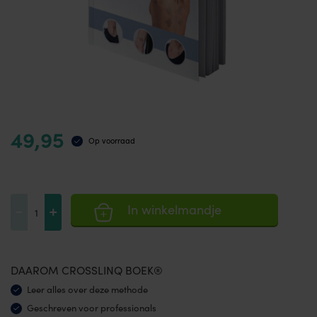
49,95
Op voorraad
CrossLinq®
-
+
In winkelmandje
Handbook
aantal
DAAROM CROSSLINQ BOEK®
Leer alles over deze methode
Geschreven voor professionals