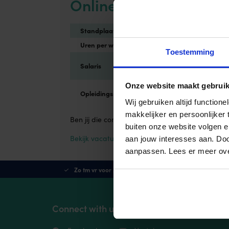
Online Marketeer –> n
Standplaats
Enschede
Ko
Uren per week
24-40
Toestemming
Passend bij
Salaris
Di
jouw ervaring
Onze website maakt gebruik
HBO werk en
Opleidingsniveau
denk niveau
Wij gebruiken altijd functio
makkelijker en persoonlijker
Ben jij die commercieel ingestelde Online Marke
buiten onze website volgen 
Bekijk vacature
aan jouw interesses aan. Doo
aanpassen. Lees er meer ov
Zo tm vr voor 21:30 besteld, morgen in huis
Connect with us!
Meest