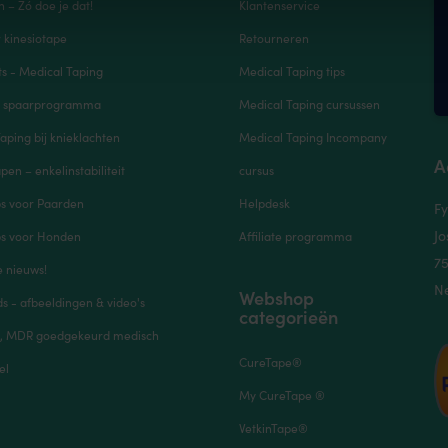
n – Zó doe je dat!
Klantenservice
r kinesiotape
Retourneren
s - Medical Taping
Medical Taping tips
e spaarprogramma
Medical Taping cursussen
aping bij knieklachten
Medical Taping Incompany
A
pen – enkelinstabiliteit
cursus
ps voor Paarden
Helpdesk
Fy
Jo
ps voor Honden
Affiliate programma
7
e nieuws!
N
Webshop
 - afbeeldingen & video's
categorieën
, MDR goedgekeurd medisch
CureTape®
el
My CureTape ®
VetkinTape®