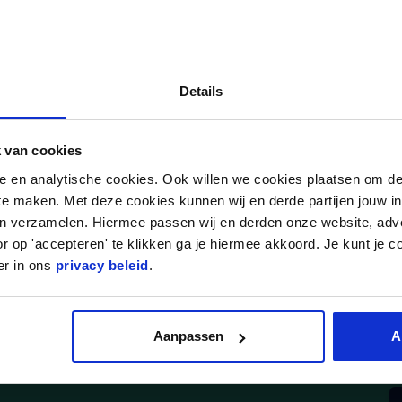
iet meer vacant
Enthousiaste ervaren online marketeer, met een com
rte omschrijving
omzetten naar actie. Je hebt een natuurlijke nieu
Details
bedrijfsprocessen
enstverband
Parttime, Fulltime
 van cookies
nele en analytische cookies. Ook willen we cookies plaatsen om 
 te maken. Met deze cookies kunnen wij en derde partijen jouw i
teer die actief wil bijdragen aan de Online zichtbaarheid van FysioT
en verzamelen. Hiermee passen wij en derden onze website, adv
r op 'accepteren' te klikken ga je hiermee akkoord. Je kunt je c
er in ons
privacy beleid
.
Klanten geven ons een 9,3
Aanpassen
A
 gelezen
Handige links
V