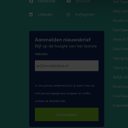
Facebook
Youtube
Zelf Tape
Alles ove
Linkedin
Instagram
Hooikoort
FysioTap
Aanmelden nieuwsbrief
Medical T
Blijf op de hoogte van het laatste
Enkel inta
nieuws.
Taping ti
Taping ti
Bekijk all
In ons privacy statement kun je lezen hoe wij
Downloads
met persoonsgegevens omgaan en welke
CureTape
rechten je daarbij hebt.
hulpmidd
Aanmelden