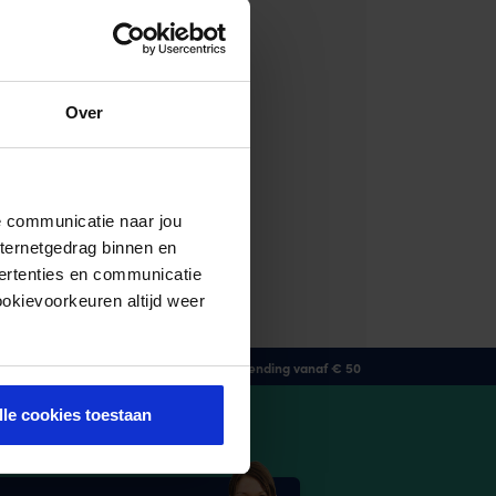
merciële instelling, die data kan
wsgierigheid naar de E-Commerce
Over
de communicatie naar jou
nternetgedrag binnen en
ape?
ertenties en communicatie
ookievoorkeuren altijd weer
GRATIS verzending vanaf € 50
lle cookies toestaan
ragen of hulp nodig?