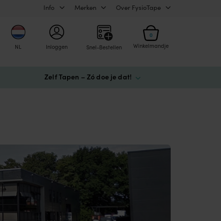
Info
Merken
Over FysioTape
0
Winkelmandje
NL
Inloggen
Snel-Bestellen
Zelf Tapen – Zó doe je dat!