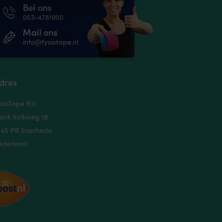
Bel ons
053-4781900
Mail ons
info@fysiotape.nl
dres
sioTape B.V.
sink Kolkweg 18
545 PR Enschede
ederland