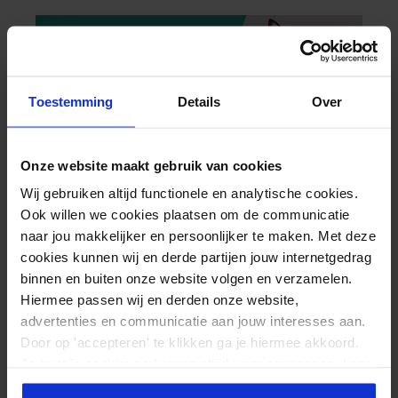
has
chosen
multiple
on
variants.
the
The
product
options
Toestemming
Details
Over
page
may
be
Onze website maakt gebruik van cookies
chosen
on
Wij gebruiken altijd functionele en analytische cookies.
Ook willen we cookies plaatsen om de communicatie
the
naar jou makkelijker en persoonlijker te maken. Met deze
product
cookies kunnen wij en derde partijen jouw internetgedrag
page
binnen en buiten onze website volgen en verzamelen.
Hiermee passen wij en derden onze website,
advertenties en communicatie aan jouw interesses aan.
Door op 'accepteren' te klikken ga je hiermee akkoord.
Je kunt je cookievoorkeuren altijd weer aanpassen. Lees
er meer over in ons
privacy beleid
.