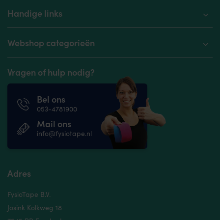
Handige links
Webshop categorieën
Vragen of hulp nodig?
Bel ons
053-4781900
Mail ons
info@fysiotape.nl
Adres
FysioTape B.V.
Josink Kolkweg 18