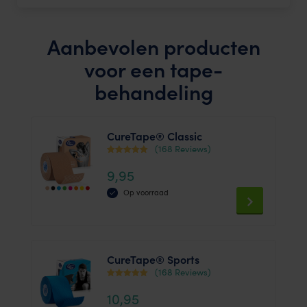
Aanbevolen producten
voor een tape-
behandeling
CureTape® Classic
(168 Reviews)
Waardering
9,95
4.44
uit 5
Op voorraad
This
product
has
CureTape® Sports
multiple
(168 Reviews)
variants.
Waardering
10,95
4.75
The
uit 5