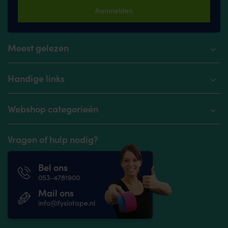
Aanmelden
Meest gelezen
Handige links
Webshop categorieën
Vragen of hulp nodig?
Bel ons
053-4781900
Mail ons
info@fysiotape.nl