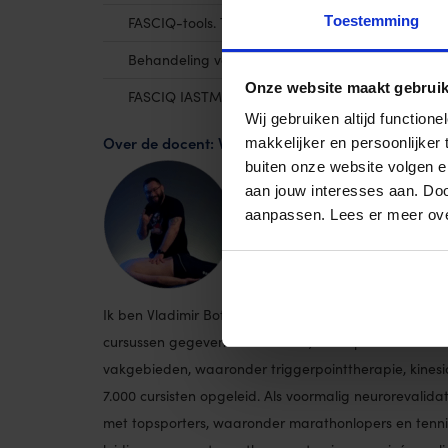
Toestemming
FASCIQ-tools. Techniek voor littekencorrectie.
Behandeling van metatarsalgie
Onze website maakt gebruik
FASCIQ IASTM-tools. Triggerpointtherapie en beh
Wij gebruiken altijd functio
Over de docent: Vladimir Botezatu
makkelijker en persoonlijker
buiten onze website volgen 
aan jouw interesses aan. Doo
aanpassen. Lees er meer ov
Ik ben Vladimir Botezatu, fysiotherapeut met 17 jaar e
cursussen gegeven in Roemenië, de Republiek Moldavi
vakgebieden, waaronder triggerpointtherapie, kinesio
7.000 cursisten opgeleid. Als voormalig neurorevalida
met topsporters, waaronder marathonlopers en tenn