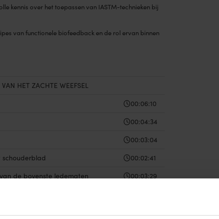
lle kennis over het toepassen van IASTM-technieken bij
ipes van functionele biofeedback en de rol ervan binnen
E VAN HET ZACHTE WEEFSEL
00:06:10
00:04:34
00:03:04
t schouderblad
00:02:41
a van de bovenste ledematen
00:03:29
derste ledematen
00:04:07
00:03:19