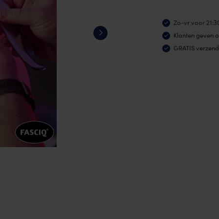
-
IASTM
Zo-vr voor 21:3
technieken
Klanten geven o
-
GRATIS verzend
35
minuten
aantal