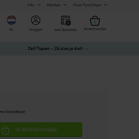
Info
Merken
Over FysioTape
0
Winkelmandje
NL
Inloggen
Snel-Bestellen
Zelf Tapen – Zó doe je dat!
rect beschikbaar
In winkelmandje