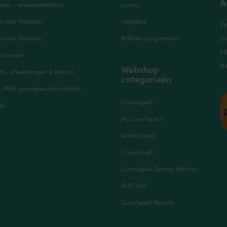
A
pen – enkelinstabiliteit
cursus
ps voor Paarden
Helpdesk
Fy
Jo
ps voor Honden
Affiliate programma
7
e nieuws!
N
Webshop
 - afbeeldingen & video's
categorieën
, MDR goedgekeurd medisch
CureTape®
el
My CureTape ®
VetkinTape®
CrossLinq®
CureTape® Sensor Patches
FASCIQ®
CureTape® Beauty