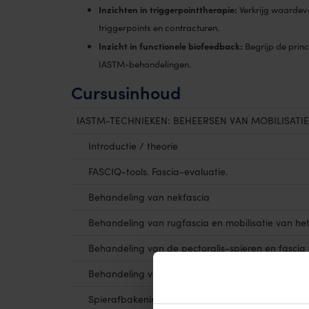
Inzichten in triggerpointtherapie:
Verkrijg waardevo
triggerpoints en contracturen.
Inzicht in functionele biofeedback:
Begrijp de princ
IASTM-behandelingen.
Cursusinhoud
IASTM-TECHNIEKEN: BEHEERSEN VAN MOBILISATI
Introductie / theorie
FASCIQ-tools. Fascia-evaluatie.
Behandeling van nekfascia
Behandeling van rugfascia en mobilisatie van he
Behandeling van de pectoralis-spieren en fasci
Behandeling van bilspieren en fascia van de on
Spierafbakening. Longitudinale techniek.