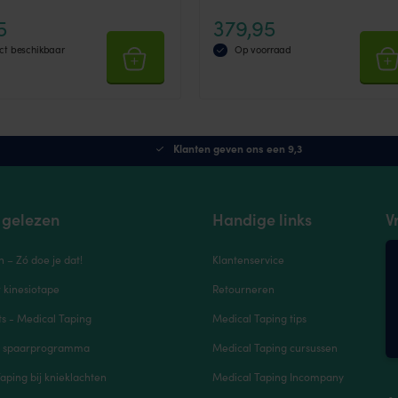
5
379,95
ct beschikbaar
Op voorraad
Klanten geven ons een 9,3
 gelezen
Handige links
V
n – Zó doe je dat!
Klantenservice
r kinesiotape
Retourneren
s - Medical Taping
Medical Taping tips
e spaarprogramma
Medical Taping cursussen
aping bij knieklachten
Medical Taping Incompany