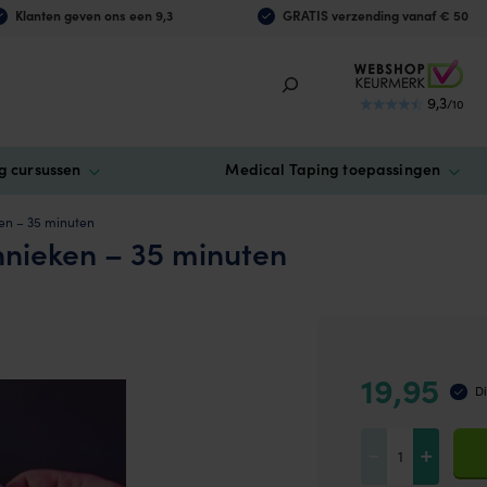
Klanten geven ons een 9,3
GRATIS verzending vanaf € 50
9,3
/10
g cursussen
Medical Taping toepassingen
en – 35 minuten
hnieken – 35 minuten
19,95
Di
Online
-
+
cursus