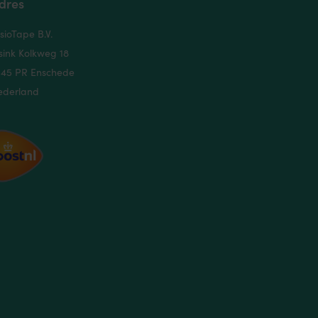
dres
sioTape B.V.
sink Kolkweg 18
545 PR Enschede
ederland