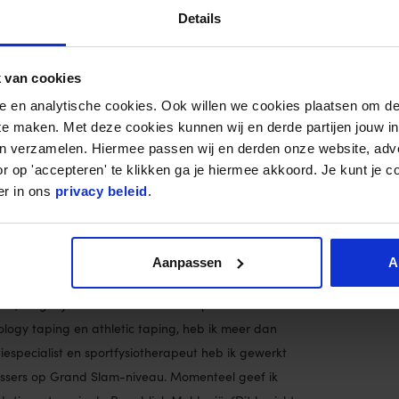
Details
00:02:03
00:01:45
 van cookies
andeling van contracturen.
00:03:47
nele en analytische cookies. Ook willen we cookies plaatsen om 
 te maken. Met deze cookies kunnen wij en derde partijen jouw i
en verzamelen. Hiermee passen wij en derden onze website, adv
r op 'accepteren' te klikken ga je hiermee akkoord. Je kunt je c
er in ons
privacy beleid
.
Aanpassen
A
rvaring en 10 jaar ervaring als docent. Ik heb
ë, Bulgarije en Nederland. Met expertise in diverse
logy taping en athletic taping, heb ik meer dan
tiespecialist en sportfysiotherapeut heb ik gewerkt
issers op Grand Slam-niveau. Momenteel geef ik