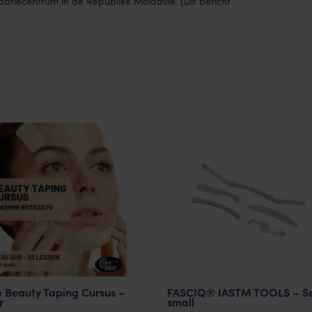
datiecentrum in de Republiek Moldavië. (Dit bericht
e Beauty Taping Cursus –
FASCIQ® IASTM TOOLS – S
r
small