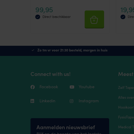
99,95
19,9
Direct beschikbaar
Dire
Zo tm vr voor 21:30 besteld, morgen in huis
Connect with us!
Meest
Facebook
Youtube
Zelf Tape
Alles ove
Linkedin
Instagram
Hooikoort
FysioTap
Aanmelden nieuwsbrief
Medical T
Blijf op de hoogte van het laatste