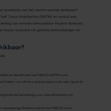
oor revalidatie van het zachte weefsel verdiepen?
Soft Tissue Mobilization (IASTM) en ontsluit een
 leiding van ervaren behandelaar Vladimir Botezatu
n fascia-evaluatie tot gerichte behandelingen en
chikbaar?
els.
rdelen en identificeren met FASCIQ IASTM-tools.
echnieken voor diverse spiergroepen zoals nek, rug en de
longitudinale benadering voor spierafbakening om
r nauwkeurige littekencorrectie met FASCIQ-tools.