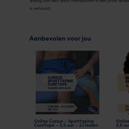
leiding aan een team therapeuten in een privé revali
is vertaald)
Aanbevolen voor jou
Online Cursus – Sporttaping
Onlin
CureTape – 2,5 uur – 23 lessen
2,5 uu