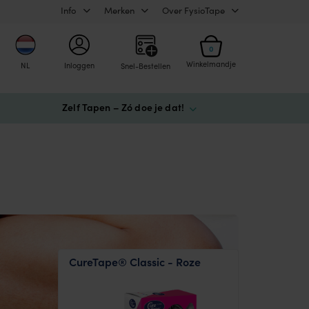
Info
Merken
Over FysioTape
0
Winkelmandje
NL
Inloggen
Snel-Bestellen
Zelf Tapen – Zó doe je dat!
CureTape® Classic - Roze