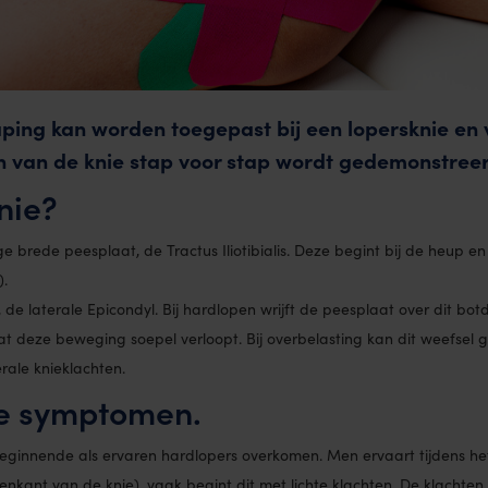
ping kan worden toegepast bij een lopersknie en 
en van de knie stap voor stap wordt gedemonstree
nie?
brede peesplaat, de Tractus Iliotibialis. Deze begint bij de heup en 
).
 de laterale Epicondyl. Bij hardlopen wrijft de peesplaat over dit botd
 deze beweging soepel verloopt. Bij overbelasting kan dit weefsel 
erale knieklachten.
ie symptomen.
beginnende als ervaren hardlopers overkomen. Men ervaart tijdens he
enkant van de knie), vaak begint dit met lichte klachten. De klachte