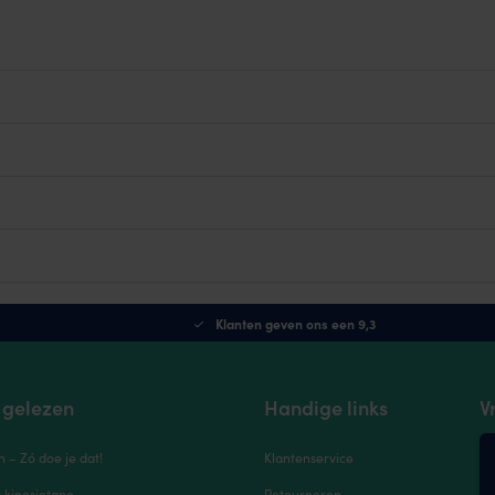
Klanten geven ons een 9,3
 gelezen
Handige links
V
n – Zó doe je dat!
Klantenservice
r kinesiotape
Retourneren