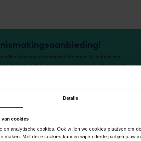
ennismakingsaanbieding!
r willen wij graag verandering in brengen. Wij hebben een
n CureTape. In dit “Convince Yourself” pakketje zitten een rol
ureTape Sports.
Details
te maken met de meest gebruikte kinesiologie
 van cookies
nele en analytische cookies. Ook willen we cookies plaatsen om 
 te maken. Met deze cookies kunnen wij en derde partijen jouw i