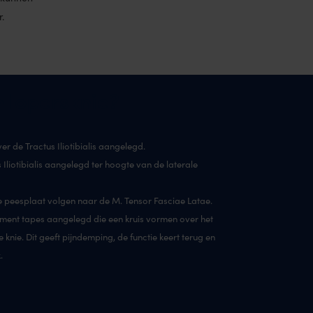
.
n lopersknie?
r de Tractus Iliotibialis aangelegd.
Iliotibialis aangelegd ter hoogte van de laterale
de peesplaat volgen naar de M. Tensor Fasciae Latae.
ment tapes aangelegd die een kruis vormen over het
 knie. Dit geeft pijndemping, de functie keert terug en
.