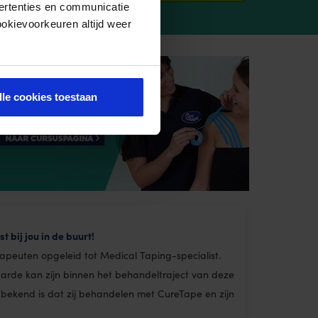
ertenties en communicatie
ookievoorkeuren altijd weer
lle cookies toestaan
 bij jou in de buurt!
apeuten opgeleid tot Medical Taping-specialist.
rde kan zijn binnen het behandeltraject van deze
 bekend is dat zij behandelen met CureTape en zijn