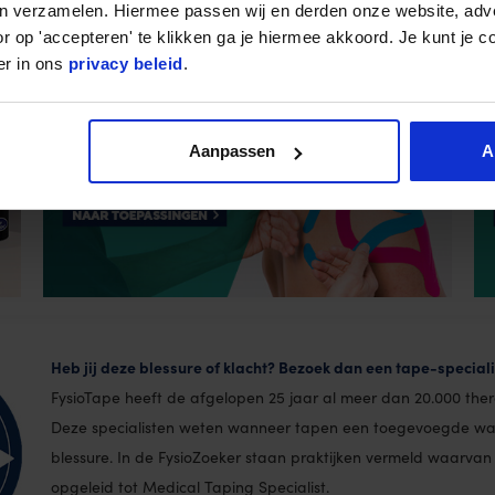
en verzamelen. Hiermee passen wij en derden onze website, adv
r op 'accepteren' te klikken ga je hiermee akkoord. Je kunt je c
er in ons
privacy beleid
.
Aanpassen
A
Heb jij deze blessure of klacht? Bezoek dan een tape-specialist
FysioTape heeft de afgelopen 25 jaar al meer dan 20.000 ther
Deze specialisten weten wanneer tapen een toegevoegde waa
blessure. In de FysioZoeker staan praktijken vermeld waarvan
opgeleid tot Medical Taping Specialist.