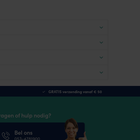
GRATIS verzending vanaf € 50
ragen of hulp nodig?
Bel ons
053-4781900