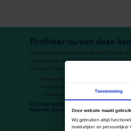
Profiteer nu van deze k
Heb jij nog nooit met CureTape gewerkt? Jammer, daa
“proefpakketje” samengesteld, bestaande uit drie rolle
CureTape Classic, een rol CureTape ART en een rol C
Afmetingen per rol: 5cm x 2,5m
Normale prijs: € 17,85 (inclusief BTW)
Toestemming
Introductie-aanbieding: € 14,95 (inclusief BTW)
Een zeer aantrekkelijke manier om kennis 
tape van Europa.
Onze website maakt gebruik
Wij gebruiken altijd functio
makkelijker en persoonlijker