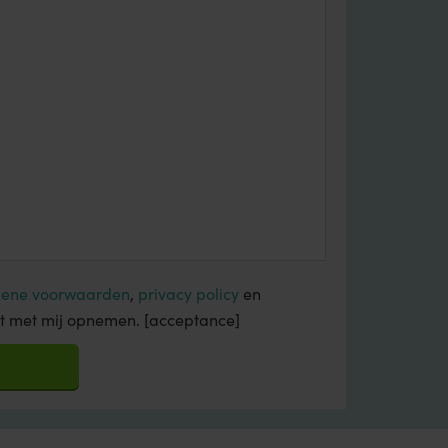
ene voorwaarden
,
privacy policy
en
t met mij opnemen.
[acceptance]