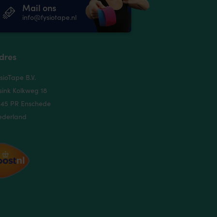
Mail ons
info@fysiotape.nl
dres
sioTape B.V.
sink Kolkweg 18
545 PR Enschede
ederland