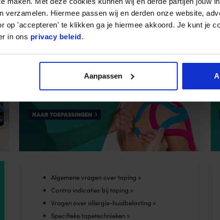
 te maken. Met deze cookies kunnen wij en derde partijen jouw i
uit 5
voorraad
Op voorraad
en verzamelen. Hiermee passen wij en derden onze website, adv
r op 'accepteren' te klikken ga je hiermee akkoord. Je kunt je c
This
er in ons
privacy beleid
.
t
product
has
e
multiple
Aanpassen
A
s.
variants.
The
s
options
may
be
chosen
on
the
Algemene vragen over taping »
t
product
Contra indicaties bij taping »
page
Vragen over allergie-huidbelasting »
Specifieke tapetechnieken »