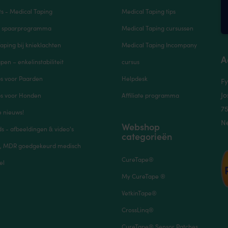
s - Medical Taping
Medical Taping tips
e spaarprogramma
Medical Taping cursussen
aping bij knieklachten
Medical Taping Incompany
A
pen – enkelinstabiliteit
cursus
ps voor Paarden
Helpdesk
Fy
Jo
ps voor Honden
Affiliate programma
7
e nieuws!
N
Webshop
 - afbeeldingen & video's
categorieën
, MDR goedgekeurd medisch
CureTape®
el
My CureTape ®
VetkinTape®
CrossLinq®
CureTape® Sensor Patches