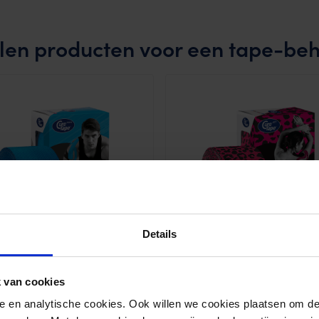
en producten voor een tape-be
Details
Tape® Sports
CureTape® ART
 van cookies
(168 Reviews)
(79 Reviews)
nele en analytische cookies. Ook willen we cookies plaatsen om 
ing
Waardering
95
10,95
4.64