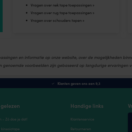
Vragen over nek tape toepassingen »
Vragen over rug tape toepassingen »
Vragen over schouders tapen »
passingen en informatie op onze website, over de mogelijkheden binn
en genoemde voorbeelden zijn gebaseerd op langdurige ervaringen v
Klanten geven ons een 9,3
 gelezen
Handige links
V
n – Zó doe je dat!
Klantenservice
r kinesiotape
Retourneren