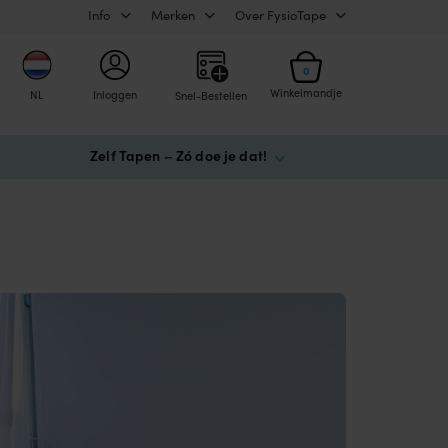
Info
Merken
Over FysioTape
0
Winkelmandje
NL
Inloggen
Snel-Bestellen
Zelf Tapen – Zó doe je dat!