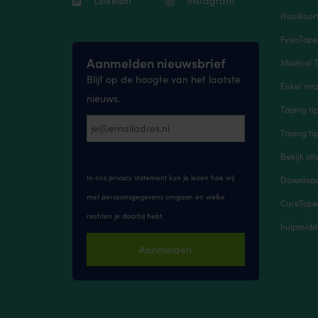
Linkedin
Instagram
Hooikoort
FysioTap
Aanmelden nieuwsbrief
Medical T
Blijf op de hoogte van het laatste
Enkel inta
nieuws.
Taping ti
Taping ti
Bekijk all
In ons privacy statement kun je lezen hoe wij
Downloads
met persoonsgegevens omgaan en welke
CureTape
rechten je daarbij hebt.
hulpmidd
Aanmelden