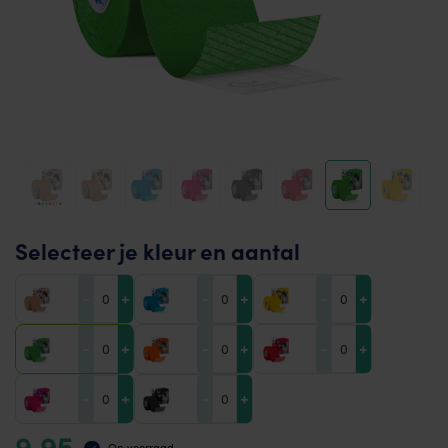
Selecteer je kleur en aantal
-
+
-
+
-
+
-
+
-
+
-
+
-
+
-
+
9,95
Op voorraad