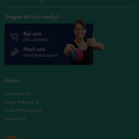
Vragen of hulp nodig?
Bel ons
053-4781900
Mail ons
info@fysiotape.nl
Adres
FysioTape B.V.
Josink Kolkweg 18
7545 PR Enschede
Nederland