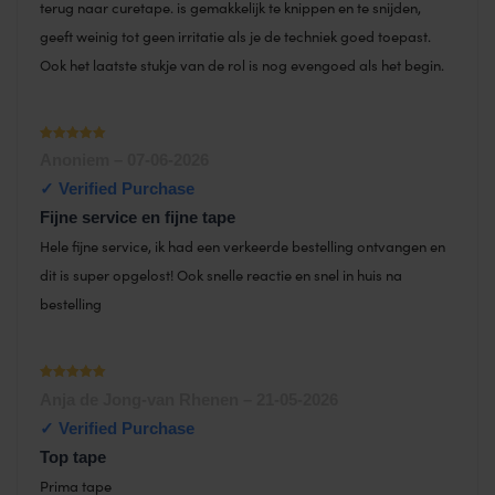
terug naar curetape. is gemakkelijk te knippen en te snijden,
geeft weinig tot geen irritatie als je de techniek goed toepast.
Ook het laatste stukje van de rol is nog evengoed als het begin.
Waardering
Anoniem
–
07-06-2026
1
uit 5
Fijne service en fijne tape
Hele fijne service, ik had een verkeerde bestelling ontvangen en
dit is super opgelost! Ook snelle reactie en snel in huis na
bestelling
Waardering
Anja de Jong-van Rhenen
–
21-05-2026
1
uit 5
Top tape
Prima tape