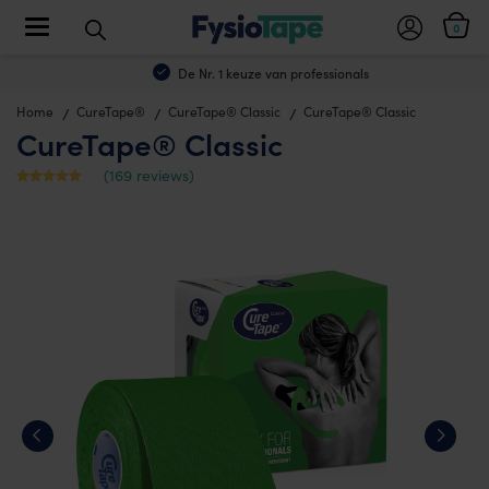
Toggle navigation
0
De Nr. 1 keuze van professionals
Home
CureTape®
CureTape® Classic
CureTape® Classic
CureTape® Classic
(
169
reviews)
Waardering
168
4.44
op 5
gebaseerd
op
klantbeoord
elingen