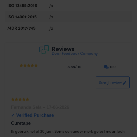
ISO 13485:2016
Ja
ISO 14001:2015
Ja
MDR 2017/745
Ja
Reviews
Door Feedback Company
8.88/ 10
169
4.44
out
of 5
Schrijf review
Waardering
Fernanda Sels
–
17-06-2026
1
uit 5
Curetape
Ik gebruik het al 30 jaar. Soms een ander merk getest maar toch