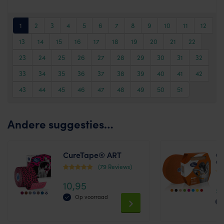
1
2
3
4
5
6
7
8
9
10
11
12
13
14
15
16
17
18
19
20
21
22
23
24
25
26
27
28
29
30
31
32
33
34
35
36
37
38
39
40
41
42
43
44
45
46
47
48
49
50
51
Andere suggesties…
CureTape® ART
Cu
Cl
(79 Reviews)
Waardering
Waa
10,95
4.64
5
4.6
uit 5
uit 
Op voorraad
This
Thi
product