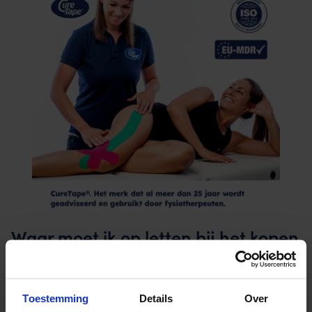
Waar moet ik op letten bij het kopen
van kinesiotape?
Het is bij het kopen van kinesiotape belangrijk te letten op de
Toestemming
Details
Over
kwaliteit, duurzaamheid en huidvriendelijke eigenschappen. Dit