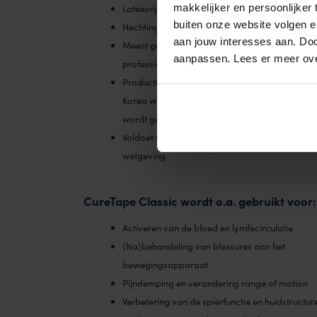
makkelijker en persoonlijker
Latexvrij
buiten onze website volgen 
Hechtingstijd 4-7 dagen
aan jouw interesses aan. Doo
Meest gebruikte merk kinesiotape onder
aanpassen. Lees er meer ov
professionals
Productie in een ISO-gecertificeerde fabriek in
Korea waardoor constante, hoogwaardige kwal
wordt gegarandeerd
Voldoet aan nieuwste Europese medische MDR
wetgeving
CureTape Classic wordt o.a. gebruikt voor:
Activeren van de bloed en lymfecirculatie
(Na)behandeling van blessures aan het
bewegingsapparaat
Pijndemping en verandering range of motion
Verbetering van de spierfunctie en huidstructur