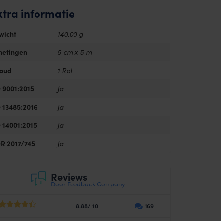
xtra informatie
wicht
140,00 g
metingen
5 cm x 5 m
houd
1 Rol
 9001:2015
Ja
 13485:2016
Ja
 14001:2015
Ja
R 2017/745
Ja
Reviews
Door Feedback Company
8.88/ 10
169
4.44
out