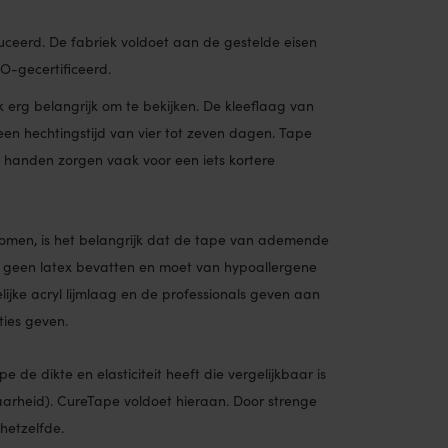
ceerd. De fabriek voldoet aan de gestelde eisen
O-gecertificeerd.
ok erg belangrijk om te bekijken. De kleeflaag van
een hechtingstijd van vier tot zeven dagen. Tape
handen zorgen vaak voor een iets kortere
rkomen, is het belangrijk dat de tape van ademende
 geen latex bevatten en moet van hypoallergene
lijke acryl lijmlaag en de professionals geven aan
ties geven.
 de dikte en elasticiteit heeft die vergelijkbaar is
aarheid). CureTape voldoet hieraan. Door strenge
 hetzelfde.