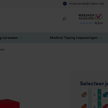
Huidvriendelijk (latex-vrij)
9,3
/10
g cursussen
Medical Taping toepassingen
ssic
Selecteer j
-
+
-
+