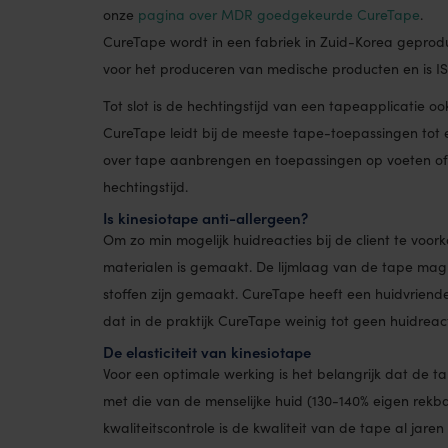
onze
pagina over MDR goedgekeurde CureTape
.
CureTape wordt in een fabriek in Zuid-Korea geprodu
voor het produceren van medische producten en is IS
Tot slot is de hechtingstijd van een tapeapplicatie o
CureTape leidt bij de meeste tape-toepassingen tot 
over tape aanbrengen en toepassingen op voeten of 
hechtingstijd.
Is kinesiotape anti-allergeen?
Om zo min mogelijk huidreacties bij de client te voo
materialen is gemaakt. De lijmlaag van de tape mag
stoffen zijn gemaakt. CureTape heeft een huidvriende
dat in de praktijk CureTape weinig tot geen huidreac
De elasticiteit van kinesiotape
Voor een optimale werking is het belangrijk dat de tape
met die van de menselijke huid (130-140% eigen rekb
kwaliteitscontrole is de kwaliteit van de tape al jaren