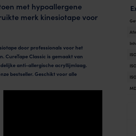
atoen met hypoallergene
E
ruikte merk kinesiotape voor
Ge
Af
In
siotape door professionals voor het
ISO
en. CureTape Classic is gemaakt van
lijke anti-allergische acryllijmlaag.
ISO
nze bestseller. Geschikt voor alle
ISO
MD