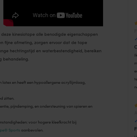
W
F
t deze kinesiotape alle benodigde eigenschappen
1
t en fijne afmeting, zorgen ervoor dat de tape
C
nge hechtingstijd en waterbestendigheid, bereiken
I
ng behandeling.
m
e
t
 latex en heeft een hypoallergene acryllijmlaag,
n
d zitten.
entie, pijndemping, en ondersteuning van spieren en
W
A
1
mstandigheden: voor hogere kleefkracht bij
F
pe® Sports
aanbevolen.