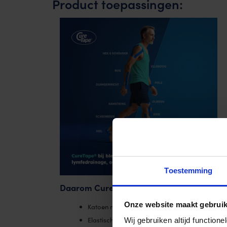
Product toepassingen:
Toestemming
Daarom CureTape Classic:
Onze website maakt gebruik
Katoen met hypoallergene acryllijmlaag
Elastisch, ademend en waterbestendig
Wij gebruiken altijd functio