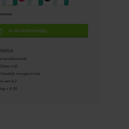
oorraad
In winkelmandje
TAPE®
van professionals
(latex-vrij)
0 besteld, morgen in huis
ns een 9,3
ing > € 50