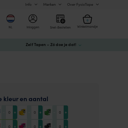
Info
Merken
Over FysioTape
0
Winkelmandje
NL
Inloggen
Snel-Bestellen
Zelf Tapen – Zó doe je dat!
e kleur en aantal
-
+
-
+
-
+
-
+
-
+
-
+