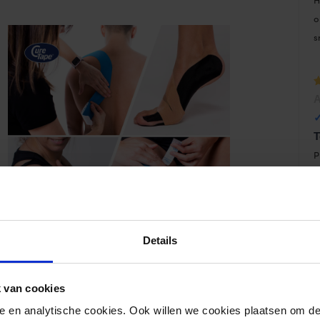
H
o
s
W
A
1
T
P
1
1
Details
2
 van cookies
nele en analytische cookies. Ook willen we cookies plaatsen om 