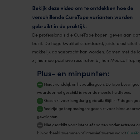
Bekijk deze video om te ontdekken hoe de
verschillende CureTape varianten worden
gebruikt in de praktijk:
De professionals die CureTape kopen, geven aan da
bezit. De hoge kwaliteitsstandaard, juiste elasticitei
makkelijk aangebracht kan worden. Samen met de la
zij hiermee positieve resultaten bij hun Medical Tapi
Plus- en minpunten:
Huidvriendelijk en hypoallergeen: De tape bevat geen
waardoor het geschikt is voor de meeste huidtypes.
Geschikt voor langdurig gebruik: Blijft 4-7 dagen goe
Veelzijdige toepassingen: geschikt voor blessureprev
gewrichten.
Niet geschikt voor intensief sporten onder extreme o
bijvoorbeeld zwemmen of intensief zweten wordt
CureTa