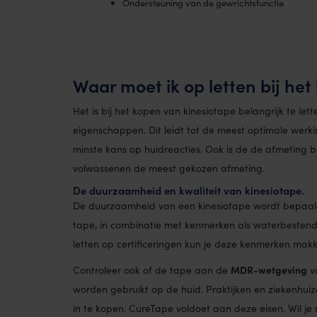
Ondersteuning van de gewrichtsfunctie
Waar moet ik op letten bij he
Het is bij het kopen van kinesiotape belangrijk te let
eigenschappen. Dit leidt tot de meest optimale wer
minste kans op huidreacties. Ook is de de afmeting be
volwassenen de meest gekozen afmeting.
De duurzaamheid en kwaliteit van kinesiotape.
De duurzaamheid van een kinesiotape wordt bepaald
tape, in combinatie met kenmerken als waterbestendi
letten op certificeringen kun je deze kenmerken makk
MDR-wetgeving
Controleer ook of de tape aan de
v
worden gebruikt op de huid. Praktijken en ziekenhui
in te kopen. CureTape voldoet aan deze eisen. Wil j