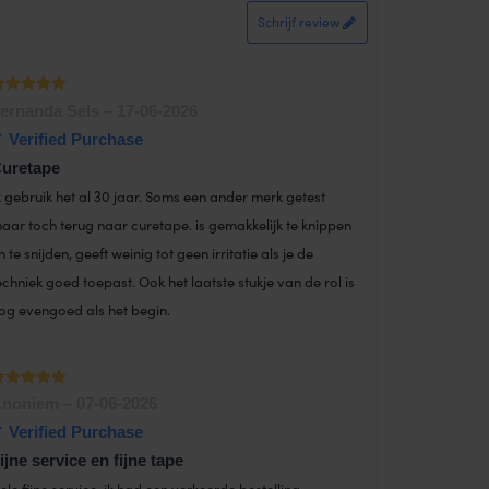
of 5
Schrijf review
aardering
ernanda Sels
–
17-06-2026
uit 5
uretape
k gebruik het al 30 jaar. Soms een ander merk getest
aar toch terug naar curetape. is gemakkelijk te knippen
n te snijden, geeft weinig tot geen irritatie als je de
echniek goed toepast. Ook het laatste stukje van de rol is
og evengoed als het begin.
aardering
noniem
–
07-06-2026
uit 5
ijne service en fijne tape