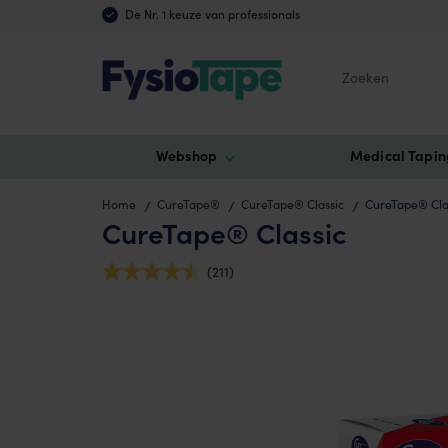
De Nr. 1 keuze van professionals
Zoeken
Webshop
Medical Tapin
Home
CureTape®
CureTape® Classic
CureTape® Cla
CureTape® Classic
(211)