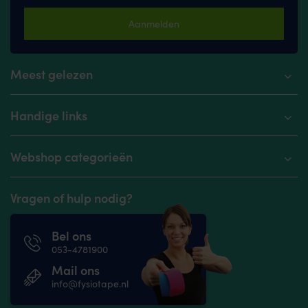
Aanmelden
Meest gelezen
Handige links
Webshop categorieën
Vragen of hulp nodig?
Bel ons
053-4781900
Mail ons
info@fysiotape.nl