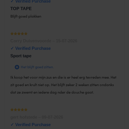
TOP TAPE
Blijft goed plakken
Waardering
Corry Duivenvoorde
–
15-07-2026
1
uit 5
Sport tape
Het blijft goed zitten.
Ik koop het voor mijn zus en die is er heel erg tevreden mee. Het
zit goed en krult niet op. Het blijft zeker 2 weken zitten ondanks
dat ze zwemt en iedere dag nder de douche gaat.
Waardering
gert hofstede
–
09-07-2026
1
uit 5