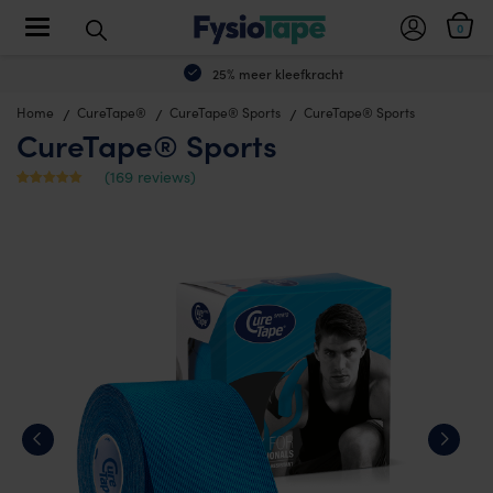
Toggle navigation
0
25% meer kleefkracht
Home
CureTape®
CureTape® Sports
CureTape® Sports
CureTape® Sports
(
169
reviews)
Waardering
168
4.75
op 5
gebaseerd
op
klantbeoord
elingen