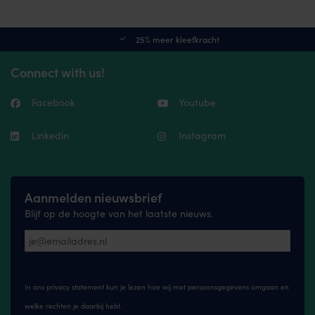
product
has
multiple
25% meer kleefkracht
variants.
The
Connect with us!
options
may
be
Facebook
Youtube
chosen
on
the
Linkedin
Instagram
product
page
Aanmelden nieuwsbrief
Blijf op de hoogte van het laatste nieuws.
In ons privacy statement kun je lezen hoe wij met persoonsgegevens omgaan en
welke rechten je daarbij hebt.