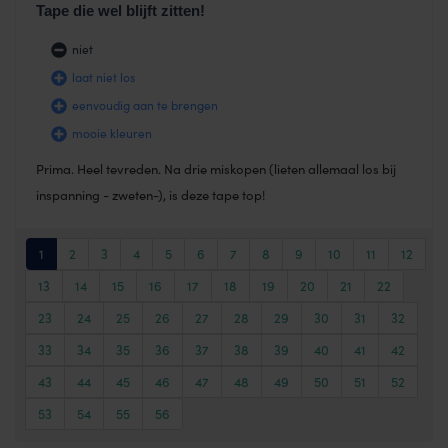
Tape die wel blijft zitten!
niet
laat niet los
eenvoudig aan te brengen
mooie kleuren
Prima. Heel tevreden. Na drie miskopen (lieten allemaal los bij
inspanning - zweten-), is deze tape top!
1
2
3
4
5
6
7
8
9
10
11
12
13
14
15
16
17
18
19
20
21
22
23
24
25
26
27
28
29
30
31
32
33
34
35
36
37
38
39
40
41
42
43
44
45
46
47
48
49
50
51
52
53
54
55
56