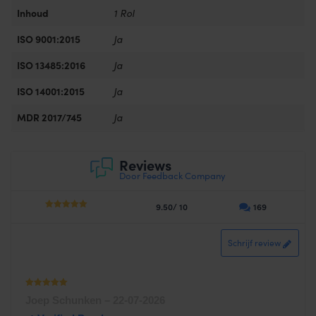
Inhoud
1 Rol
ISO 9001:2015
Ja
ISO 13485:2016
Ja
ISO 14001:2015
Ja
MDR 2017/745
Ja
Reviews
Door Feedback Company
9.50/ 10
169
4.75
out of
5
Schrijf review
Waardering
Joep Schunken
–
22-07-2026
1
uit 5