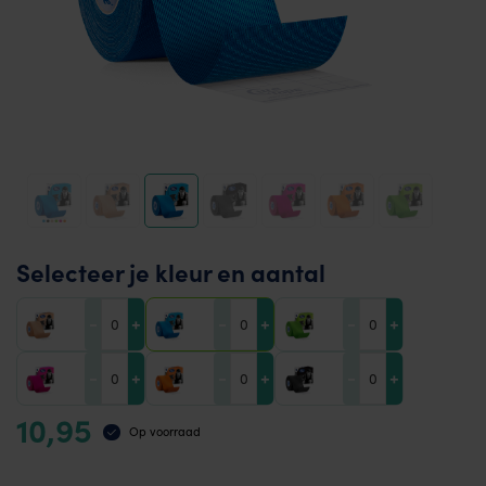
Selecteer je kleur en aantal
-
+
-
+
-
+
-
+
-
+
-
+
10,95
Op voorraad