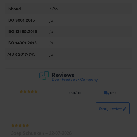
Inhoud
1 Rol
ISO 9001:2015
Ja
ISO 13485:2016
Ja
ISO 14001:2015
Ja
MDR 2017/745
Ja
Reviews
Door Feedback Company
9.50/ 10
169
4.75
out of
5
Schrijf review
Waardering
Joep Schunken
–
22-07-2026
1
uit 5