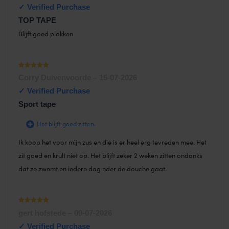
TOP TAPE
Blijft goed plakken
Waardering
Corry Duivenvoorde
–
15-07-2026
1
uit 5
Sport tape
Het blijft goed zitten.
Ik koop het voor mijn zus en die is er heel erg tevreden mee. Het
zit goed en krult niet op. Het blijft zeker 2 weken zitten ondanks
dat ze zwemt en iedere dag nder de douche gaat.
Waardering
gert hofstede
–
09-07-2026
1
uit 5