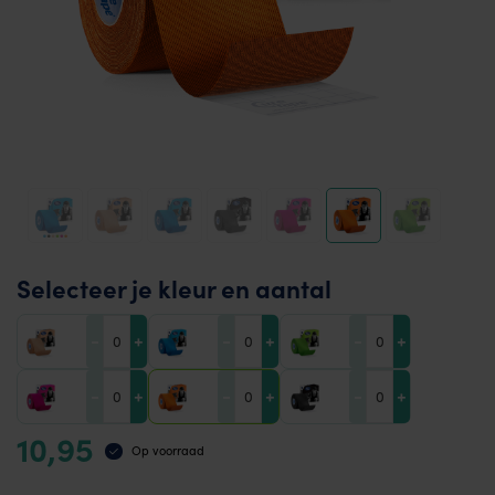
Selecteer je kleur en aantal
-
+
-
+
-
+
-
+
-
+
-
+
10,95
Op voorraad