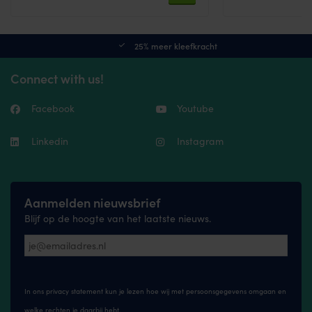
This
pa
product
has
multiple
25% meer kleefkracht
variants.
The
Connect with us!
options
may
be
Facebook
Youtube
chosen
on
the
Linkedin
Instagram
product
page
Aanmelden nieuwsbrief
Blijf op de hoogte van het laatste nieuws.
In ons privacy statement kun je lezen hoe wij met persoonsgegevens omgaan en
welke rechten je daarbij hebt.