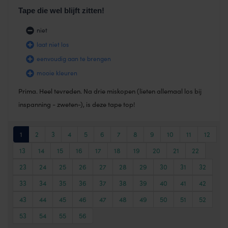
Tape die wel blijft zitten!
niet
laat niet los
eenvoudig aan te brengen
mooie kleuren
Prima. Heel tevreden. Na drie miskopen (lieten allemaal los bij
inspanning - zweten-), is deze tape top!
1
2
3
4
5
6
7
8
9
10
11
12
13
14
15
16
17
18
19
20
21
22
23
24
25
26
27
28
29
30
31
32
33
34
35
36
37
38
39
40
41
42
43
44
45
46
47
48
49
50
51
52
53
54
55
56