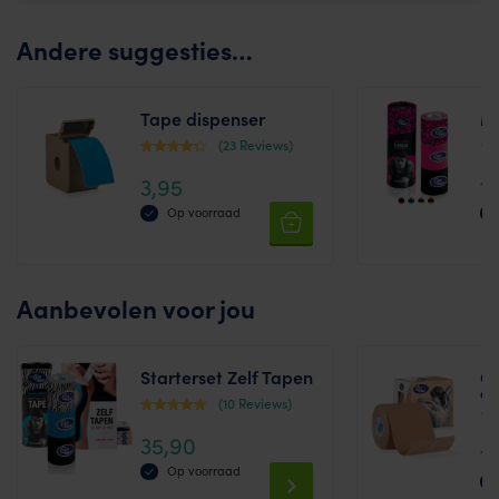
Andere suggesties…
Tape dispenser
M
(23 Reviews)
Waardering
Waa
3,95
1
3.74
4.4
uit 5
uit 
Op voorraad
Thi
pr
ha
Aanbevolen voor jou
mul
var
Th
opt
Starterset Zelf Tapen
Cu
ma
cm
(10 Reviews)
be
Waardering
ch
Waa
35,90
4.80
on
1
4.5
uit 5
the
uit 
Op voorraad
pr