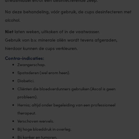
afwasmiddel en/of een desinfecterende zeep.
Na deze behandeling, vóór gebruik, de cups desinfecteren met
alcohol.
Niet
laten weken, uitkoken of in de vaatwasser.
Gebruik van b.v. minerale oliën wordt tevens afgeraden,
hierdoor kunnen de cups verkleuren.
Contra-indicaties:
Zwangerschap.
Spataderen (wel erom heen).
Diabetici.
Cliënten die bloedverdunners gebruiken (Ascal is geen
probleem).
Hernia; altijd onder begeleiding van een professioneel
therapeut.
Verschoven wervels.
Bij hoge bloeddruk in overleg.
Bij kanker en tumoren.