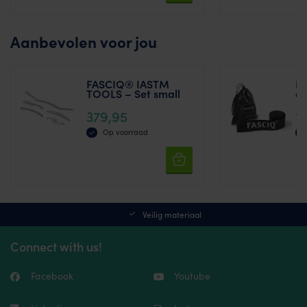
Aanbevolen voor jou
FASCIQ® IASTM
FA
TOOLS – Set small
cm
379,95
1
Op voorraad
Thi
pr
ha
mul
var
Th
Veilig materiaal
opt
ma
Connect with us!
be
ch
on
Facebook
Youtube
the
pr