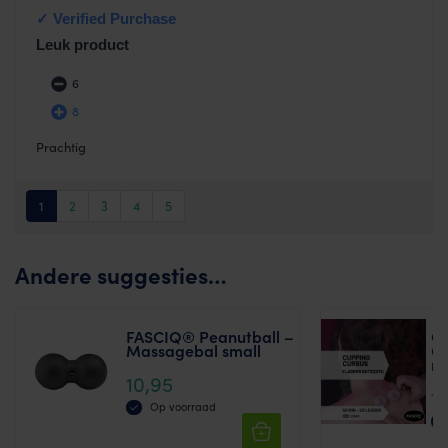
1
uit 5
Leuk product
6
8
Prachtig
1
2
3
4
5
Andere suggesties…
FASCIQ® Peanutball –
On
Massagebal small
Cu
mi
10,95
1
Op voorraad