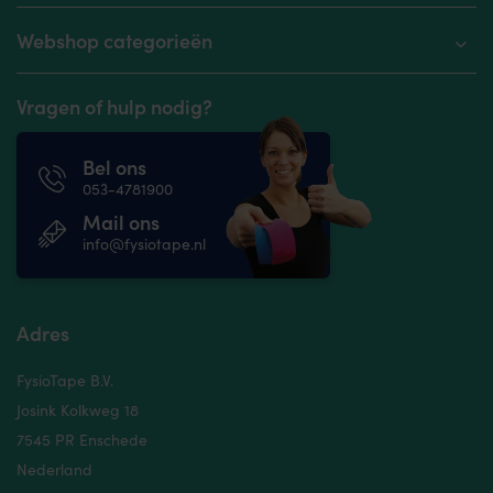
Webshop categorieën
Vragen of hulp nodig?
Bel ons
053-4781900
Mail ons
info@fysiotape.nl
Adres
FysioTape B.V.
Josink Kolkweg 18
7545 PR Enschede
Nederland