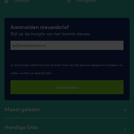
Linkedin
Instagram
pa
Aanmelden nieuwsbrief
Blijf op de hoogte van het laatste nieuws.
In ons privacy statement kun je lezen hoe wij met persoonsgegevens omgaan en
welke rechten je daarbij hebt.
Aanmelden
Meest gelezen
Handige links