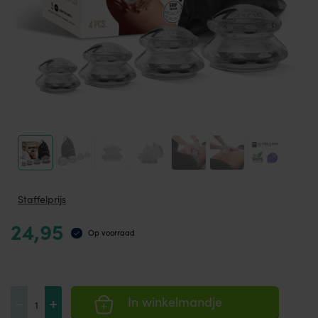
Staffelprijs
24,95
Op voorraad
FASCIQ®
-
+
In winkelmandje
Cupping