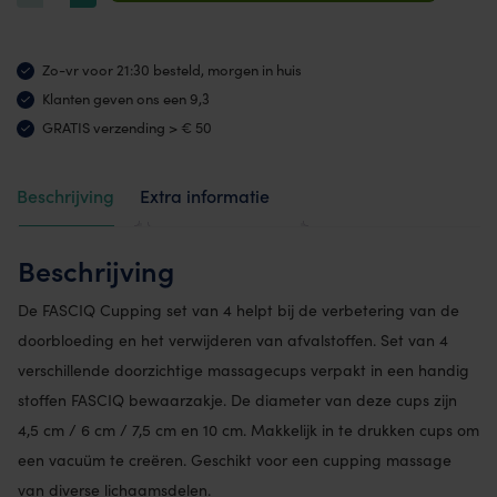
Set
van
Zo-vr voor 21:30 besteld, morgen in huis
4
Klanten geven ons een 9,3
aantal
GRATIS verzending > € 50
Beschrijving
Extra informatie
Beoordelingen (15)
Beschrijving
De FASCIQ Cupping set van 4 helpt bij de verbetering van de
doorbloeding en het verwijderen van afvalstoffen. Set van 4
verschillende doorzichtige massagecups verpakt in een handig
stoffen FASCIQ bewaarzakje. De diameter van deze cups zijn
4,5 cm / 6 cm / 7,5 cm en 10 cm. Makkelijk in te drukken cups om
een vacuüm te creëren. Geschikt voor een cupping massage
van diverse lichaamsdelen.