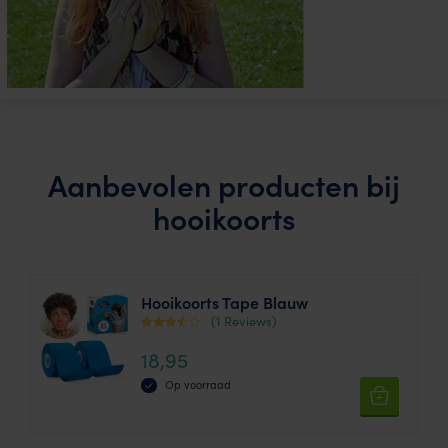
Aanbevolen producten bij
hooikoorts
Hooikoorts Tape Blauw
(1 Reviews)
Waarderi
18,95
ng
3.00
Op voorraad
uit 5