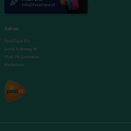
info@fysiotape.nl
Adres
FysioTape B.V.
Josink Kolkweg 18
7545 PR Enschede
Nederland