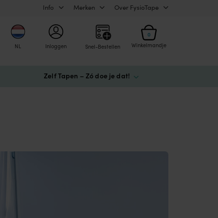
Info
Merken
Over FysioTape
0
Winkelmandje
NL
Inloggen
Snel-Bestellen
Zelf Tapen – Zó doe je dat!