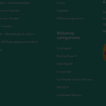
A
pen – enkelinstabiliteit
cursus
ps voor Paarden
Helpdesk
Fy
Jo
ps voor Honden
Affiliate programma
7
e nieuws!
N
Webshop
 - afbeeldingen & video's
categorieën
, MDR goedgekeurd medisch
CureTape®
el
My CureTape ®
VetkinTape®
CrossLinq®
CureTape® Sensor Patches
FASCIQ®
CureTape® Beauty