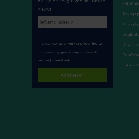
Blijf op de hoogte van het laatste
Enkel inta
nieuws.
Taping ti
Taping ti
Bekijk all
In ons privacy statement kun je lezen hoe wij
Downloads
met persoonsgegevens omgaan en welke
CureTape
rechten je daarbij hebt.
hulpmidd
Aanmelden