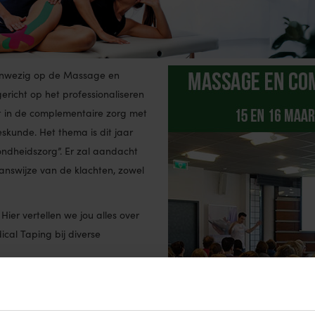
aanwezig op de Massage en
richt op het professionaliseren
t in de complementaire zorg met
skunde. Het thema is dit jaar
ondheidszorg”. Er zal aandacht
nswijze van de klachten, zowel
Hier vertellen we jou alles over
cal Taping bij diverse
llen van tickets, ontvang je 5 euro