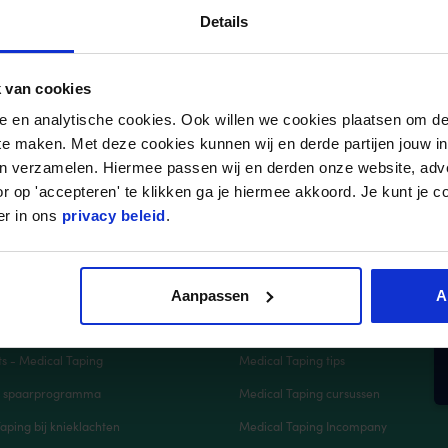
Details
 van cookies
nele en analytische cookies. Ook willen we cookies plaatsen om 
 te maken. Met deze cookies kunnen wij en derde partijen jouw i
en verzamelen. Hiermee passen wij en derden onze website, adv
Klanten geven ons een 9,3
r op 'accepteren' te klikken ga je hiermee akkoord. Je kunt je c
er in ons
privacy beleid
.
 gelezen
Handige links
V
n – Zó doe je dat!
Klantenservice
Aanpassen
A
r kinesiotape
Retourneren
s - Medical Taping
Medical Taping tips
e spaarprogramma
Medical Taping cursussen
aping bij knieklachten
Medical Taping Incompany