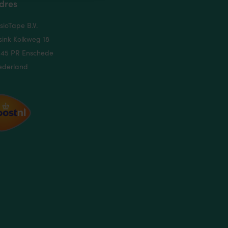
dres
sioTape B.V.
sink Kolkweg 18
545 PR Enschede
ederland