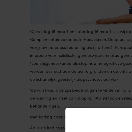
Op vrijdag 15 maart en zaterdag 16 maart zijn wij 
Complementair vakbeurs in Hoevelaken. De beurs is ge
van jouw beroepsuitoefening als (startend) therapeu
interesse voor holistische geneeswijze en natuurgenee
“Leefstijlgeneeskunde als stap naar integratieve gez
worden besteed aan de achtergronden en de ontstaa
op lichamelijk, geestelijk als psychosociaal vlak.
Wij van FysioTape zijn beide dagen te vinden in hal 2. 
de werking en inzet van cupping, IASTM tools en Medi
behandelingen.
Met korting naar binnen?
fysiotape
Als je de kortingscode “
” invult bij het beste