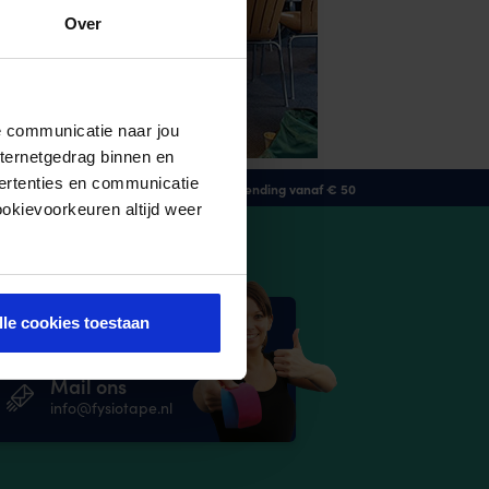
Over
de communicatie naar jou
nternetgedrag binnen en
ertenties en communicatie
GRATIS verzending vanaf € 50
ookievoorkeuren altijd weer
ragen of hulp nodig?
lle cookies toestaan
Bel ons
053-4781900
Mail ons
info@fysiotape.nl