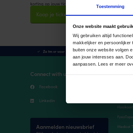
korting op jouw ticket.
Toestemming
Koop je tickets hier »
Onze website maakt gebruik
Wij gebruiken altijd functio
makkelijker en persoonlijker
buiten onze website volgen 
Zo tm vr voor 21:30 besteld, morgen in huis
aan jouw interesses aan. Doo
aanpassen. Lees er meer ov
Connect with us!
Meest
Facebook
Youtube
Zelf Tape
Alles ove
Linkedin
Instagram
Hooikoort
FysioTap
Aanmelden nieuwsbrief
Medical T