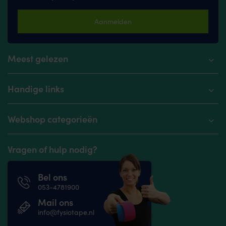
Aanmelden
Meest gelezen
Handige links
Webshop categorieën
Vragen of hulp nodig?
Bel ons
053-4781900
Mail ons
info@fysiotape.nl