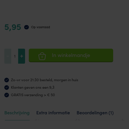
5,95
Op voorraad
Weerstandsband
-
+
In winkelmandje
1,2
meter
zwaar
Zo-vr voor 21:30 besteld, morgen in huis
aantal
Klanten geven ons een 9,3
GRATIS verzending > € 50
Beschrijving
Extra informatie
Beoordelingen (1)