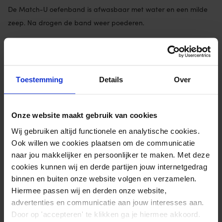
De Match-U oefenband is afwasbaar met water en een milde
zeep. Na drogen de band weer poederen.
Bekijk hier ook de complete
Weerstandenbanden set 1,2m
Extra informatie
Toestemming
Details
Over
Afmetingen
120 × 14 cm
Onze website maakt gebruik van cookies
Weerstand
Zwaar
Wij gebruiken altijd functionele en analytische cookies.
Materiaal
100% latex
Ook willen we cookies plaatsen om de communicatie
Merk
Matchu Sports
naar jou makkelijker en persoonlijker te maken. Met deze
cookies kunnen wij en derde partijen jouw internetgedrag
binnen en buiten onze website volgen en verzamelen.
Reviews
Hiermee passen wij en derden onze website,
Door Feedback Company
advertenties en communicatie aan jouw interesses aan.
Door op 'accepteren' te klikken ga je hiermee akkoord.
0.00/ 10
1