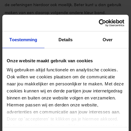
de oefeningen hierdoor ook moeilijk. Beter kunt u dan gebruik
maken van een daarop volgende andere kleur band.
Berg de oefenband op buiten het bereik van een directe
hittebron (verwarming) en zonlicht.
Toestemming
Details
Over
De Match-U oefenband is afwasbaar met water en een milde
zeep. Na drogen de band weer poederen.
Onze website maakt gebruik van cookies
Wij gebruiken altijd functionele en analytische cookies.
Extra informatie
Ook willen we cookies plaatsen om de communicatie
naar jou makkelijker en persoonlijker te maken. Met deze
Afmetingen
2500 × 14 cm
cookies kunnen wij en derde partijen jouw internetgedrag
Weerstand
Medium
binnen en buiten onze website volgen en verzamelen.
Hiermee passen wij en derden onze website,
Materiaal
100% latex
advertenties en communicatie aan jouw interesses aan.
Merk
Matchu Sports
Door op 'accepteren' te klikken ga je hiermee akkoord.
Je kunt je cookievoorkeuren altijd weer aanpassen. Lees