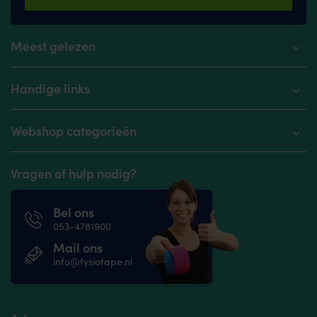
Meest gelezen
Handige links
Webshop categorieën
Vragen of hulp nodig?
Bel ons
053-4781900
Mail ons
info@fysiotape.nl