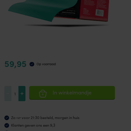
59,95
Op voorraad
Weerstandsband
-
+
In winkelmandje
25
meter
medium
Zo-vr voor 21:30 besteld, morgen in huis
aantal
Klanten geven ons een 9,3