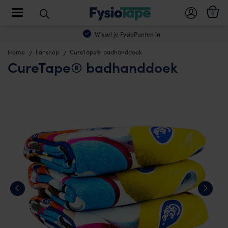
Toggle navigation
0
Wissel je FysioPunten in
Home
Fanshop
CureTape® badhanddoek
CureTape® badhanddoek