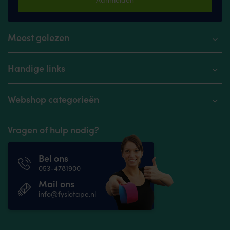
Meest gelezen
Handige links
Webshop categorieën
Vragen of hulp nodig?
Bel ons
053-4781900
Mail ons
info@fysiotape.nl