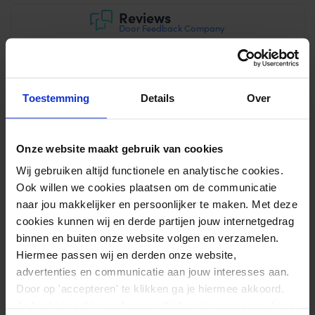
Reviews
Door Feedback Company
0.00/ 10
0
Schrijf review
Toestemming
Details
Over
Er zijn nog geen beoordelingen.
Onze website maakt gebruik van cookies
Aanbevolen voor jou
Wij gebruiken altijd functionele en analytische cookies.
Ook willen we cookies plaatsen om de communicatie
CureTape® tas
Pa
naar jou makkelijker en persoonlijker te maken. Met deze
Ly
cookies kunnen wij en derde partijen jouw internetgedrag
2,95
9
binnen en buiten onze website volgen en verzamelen.
Op voorraad
Hiermee passen wij en derden onze website,
advertenties en communicatie aan jouw interesses aan.
Door op 'accepteren' te klikken ga je hiermee akkoord.
Je kunt je cookievoorkeuren altijd weer aanpassen. Lees