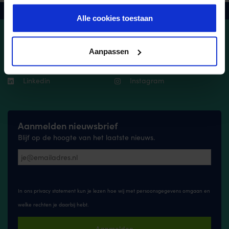
er meer over in ons
privacy beleid
.
Wissel je FysioPunten in
Alle cookies toestaan
Connect with us!
Aanpassen
Facebook
Youtube
Linkedin
Instagram
Aanmelden nieuwsbrief
Blijf op de hoogte van het laatste nieuws.
In ons privacy statement kun je lezen hoe wij met persoonsgegevens omgaan en
welke rechten je daarbij hebt.
Aanmelden