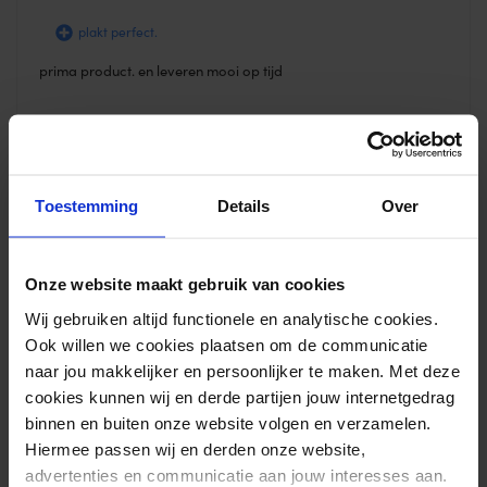
plakt perfect.
prima product. en leveren mooi op tijd
Waarderin
Anoniem
–
18-02-2022
g
1
uit
5
Toestemming
Details
Over
handige schaar
vrij prijzig
Onze website maakt gebruik van cookies
werkt goed
Wij gebruiken altijd functionele en analytische cookies.
handige schaar
Ook willen we cookies plaatsen om de communicatie
naar jou makkelijker en persoonlijker te maken. Met deze
cookies kunnen wij en derde partijen jouw internetgedrag
Waardering
binnen en buiten onze website volgen en verzamelen.
Dirk Rondelez
–
01-04-2021
1
uit 5
Hiermee passen wij en derden onze website,
advertenties en communicatie aan jouw interesses aan.
Bestel schaar ooit