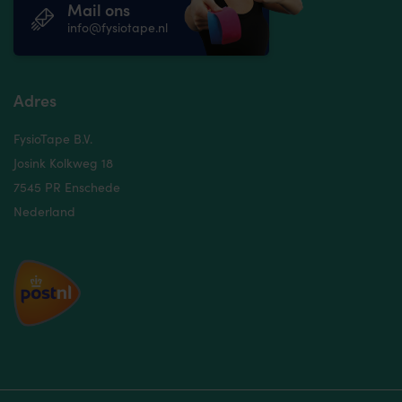
Mail ons
info@fysiotape.nl
Adres
FysioTape B.V.
Josink Kolkweg 18
7545 PR Enschede
Nederland