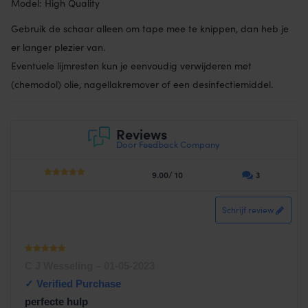
Model: High Quality
Gebruik de schaar alleen om tape mee te knippen, dan heb je
er langer plezier van.
Eventuele lijmresten kun je eenvoudig verwijderen met
(chemodol) olie, nagellakremover of een desinfectiemiddel.
Reviews
Door Feedback Company
9.00/ 10
3
4.50
out
of 5
Schrijf review
Waardering
C J Wesseling
–
01-05-2023
1
uit 5
perfecte hulp