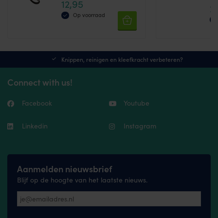
12,95
on
5.00
2
5.0
uit 5
the
uit 
Op voorraad
pr
pa
Knippen, reinigen en kleefkracht verbeteren?
Connect with us!
Facebook
Youtube
Linkedin
Instagram
Aanmelden nieuwsbrief
Blijf op de hoogte van het laatste nieuws.