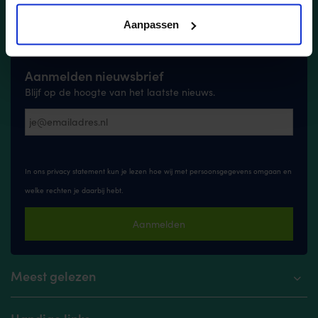
Linkedin
Instagram
Aanpassen
Aanmelden nieuwsbrief
Blijf op de hoogte van het laatste nieuws.
In ons privacy statement kun je lezen hoe wij met persoonsgegevens omgaan en
welke rechten je daarbij hebt.
Aanmelden
Meest gelezen