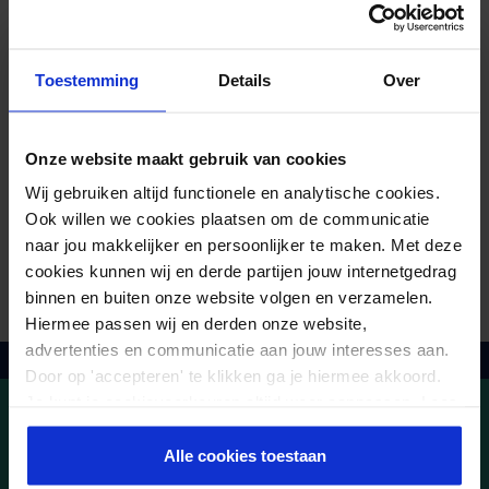
Zoals aangekondigd zullen wij het winnende patroon ook echt in
onze fabriek in Zuid-Korea gaan produceren en zal het rond de
Toestemming
Details
Over
zomer van 2017 verkrijgbaar zijn.
Onze website maakt gebruik van cookies
Wij gebruiken altijd functionele en analytische cookies.
Ook willen we cookies plaatsen om de communicatie
naar jou makkelijker en persoonlijker te maken. Met deze
cookies kunnen wij en derde partijen jouw internetgedrag
binnen en buiten onze website volgen en verzamelen.
Hiermee passen wij en derden onze website,
advertenties en communicatie aan jouw interesses aan.
Zo tm vr voor 21:30 besteld, morgen in huis
Door op 'accepteren' te klikken ga je hiermee akkoord.
Je kunt je cookievoorkeuren altijd weer aanpassen. Lees
Connect with us!
er meer over in ons
privacy beleid
.
Alle cookies toestaan
Facebook
Youtube