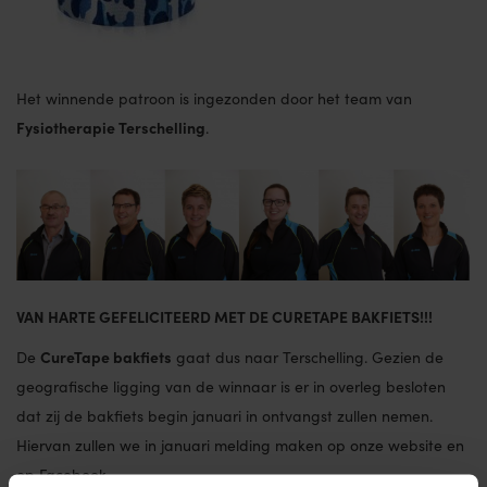
Het winnende patroon is ingezonden door het team van
Fysiotherapie Terschelling
.
VAN HARTE GEFELICITEERD MET DE CURETAPE BAKFIETS!!!
CureTape bakfiets
De
gaat dus naar Terschelling. Gezien de
geografische ligging van de winnaar is er in overleg besloten
dat zij de bakfiets begin januari in ontvangst zullen nemen.
Hiervan zullen we in januari melding maken op onze website en
op Facebook.