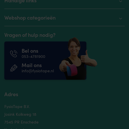
Handige links
Webshop categorieën
Vragen of hulp nodig?
Bel ons
053-4781900
Mail ons
info@fysiotape.nl
Adres
FysioTape B.V.
Josink Kolkweg 18
7545 PR Enschede