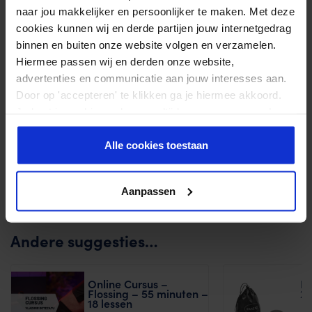
naar jou makkelijker en persoonlijker te maken. Met deze
Materiaal
Latex
cookies kunnen wij en derde partijen jouw internetgedrag
binnen en buiten onze website volgen en verzamelen.
Afmeting
208 cm x 5 cm
Hiermee passen wij en derden onze website,
advertenties en communicatie aan jouw interesses aan.
Reviews
Door op 'accepteren' te klikken ga je hiermee akkoord.
Door Feedback Company
Je kunt je cookievoorkeuren altijd weer aanpassen. Lees
er meer over in ons
privacy beleid
.
0.00/ 10
0
Alle cookies toestaan
Schrijf review
Aanpassen
Er zijn nog geen beoordelingen.
Andere suggesties…
Online Cursus –
F
Flossing – 55 minuten –
2,
18 lessen