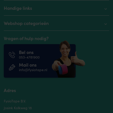
Handige links
Webshop categorieën
Vragen of hulp nodig?
Bel ons
053-4781900
Mail ons
info@fysiotape.nl
Adres
FysioTape B.V.
Josink Kolkweg 18