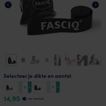
Selecteer je dikte en aantal
-
+
-
+
14,95
Op voorraad