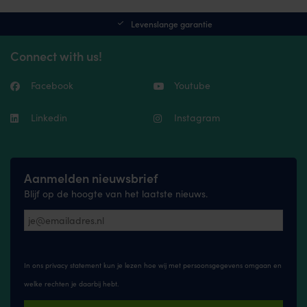
variants.
The
Levenslange garantie
options
may
Connect with us!
be
chosen
on
Facebook
Youtube
the
product
Linkedin
Instagram
page
Aanmelden nieuwsbrief
Blijf op de hoogte van het laatste nieuws.
In ons privacy statement kun je lezen hoe wij met persoonsgegevens omgaan en
welke rechten je daarbij hebt.