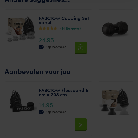
FASCIQ® Cupping Set
FA
van 4
Ma
(14 Reviews)
1
Waardering
24,95
4.11
uit 5
Op voorraad
Aanbevolen voor jou
FASCIQ® Flossband 5
F
cm x 208 cm
Tr
se
14,95
Waa
Op voorraad
2
5.0
uit 
This
product
has
multiple