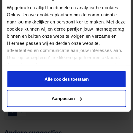
Wij gebruiken altijd functionele en analytische cookies.
Ook willen we cookies plaatsen om de communicatie
Waardering
naar jou makkelijker en persoonlijker te maken. Met deze
Marcus R
–
03-09-2024
1
uit 5
cookies kunnen wij en derde partijen jouw internetgedrag
binnen en buiten onze website volgen en verzamelen.
Prima creme
Hiermee passen wij en derden onze website,
om te gebruiken tijdens masseren met iastm instrument
advertenties en communicatie aan jouw interesses aan.
Door op 'accepteren' te klikken ga je hiermee akkoord.
Je kunt je cookievoorkeuren altijd weer aanpassen. Lees
Waardering
P Raspoort
–
23-10-2023
er meer over in ons
privacy beleid
.
1
uit 5
Alle cookies toestaan
Wax
Goed
Aanpassen
1
2
Andere suggesties…