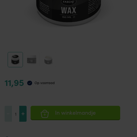
11,95
Op voorraad
FASCIQ®
-
+
In winkelmandje
Wax
150
ML