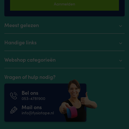
Aanmelden
Meest gelezen
Handige links
Webshop categorieën
Vragen of hulp nodig?
Bel ons
053-4781900
Mail ons
info@fysiotape.nl