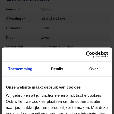
Gewicht
1250 g
Afmetingen
46 × 13 × 13 cm
Diameter
13cm
Kleur
Zwart
Materiaal
EVA foam, PVC buis
Merk
Matchu Sports
Toestemming
Details
Over
Reviews
Door Feedback Company
Onze website maakt gebruik van cookies
0.00/ 10
0
Wij gebruiken altijd functionele en analytische cookies.
Ook willen we cookies plaatsen om de communicatie
Schrijf review
naar jou makkelijker en persoonlijker te maken. Met deze
Er zijn nog geen beoordelingen.
cookies kunnen wij en derde partijen jouw internetgedrag