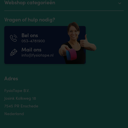
Webshop categorieën
Vragen of hulp nodig?
Bel ons
053-4781900
Mail ons
info@fysiotape.nl
Adres
FysioTape B.V.
Josink Kolkweg 18
7545 PR Enschede
Nederland