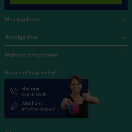
Meest gelezen
Handige links
Webshop categorieën
Vragen of hulp nodig?
Bel ons
053-4781900
Mail ons
info@fysiotape.nl