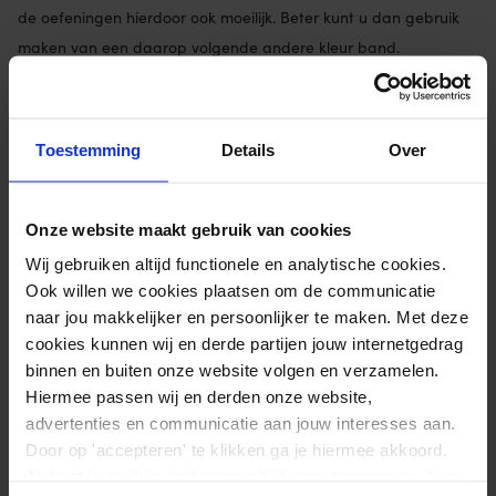
de oefeningen hierdoor ook moeilijk. Beter kunt u dan gebruik
maken van een daarop volgende andere kleur band.
Berg de oefenband op buiten het bereik van een directe
hittebron (verwarming) en zonlicht.
Toestemming
Details
Over
De Match-U oefenband is afwasbaar met water en een milde
zeep. Na drogen de band weer poederen.
Onze website maakt gebruik van cookies
Wij gebruiken altijd functionele en analytische cookies.
Extra informatie
Ook willen we cookies plaatsen om de communicatie
naar jou makkelijker en persoonlijker te maken. Met deze
Afmetingen
550 × 14 cm
cookies kunnen wij en derde partijen jouw internetgedrag
Weerstand
Zwaar
binnen en buiten onze website volgen en verzamelen.
Hiermee passen wij en derden onze website,
Materiaal
100% latex
advertenties en communicatie aan jouw interesses aan.
Merk
Matchu Sports
Door op 'accepteren' te klikken ga je hiermee akkoord.
Je kunt je cookievoorkeuren altijd weer aanpassen. Lees