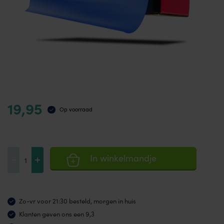
19,95
Op voorraad
Weerstandsband
-
+
In winkelmandje
5,5
meter
zwaar
Zo-vr voor 21:30 besteld, morgen in huis
aantal
Klanten geven ons een 9,3